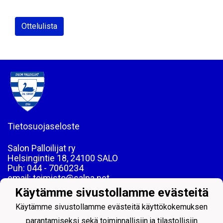
Ottelulista
Tietosuojaseloste
Salon Palloilijat ry
Helsingintie 18, 24100 SALO
Puh: 044 - 7060234
email: toimisto@salpa.net
Käytämme sivustollamme evästeitä
LY 0139538-2
Käytämme sivustollamme evästeitä käyttökokemuksen
parantamiseksi sekä toiminnallisiin ja tilastollisiin