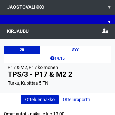
JAOSTOVALIKKO
▾
▾
KIRJAUDU
28
SYY
14.15
P17 & M2
,
P17 kolmonen
TPS/3 - P17 & M2 2
Turku, Kupittaa 5 TN
Otteluennakko
Otteluraportti
Omat autot - paikalle klo 13.00