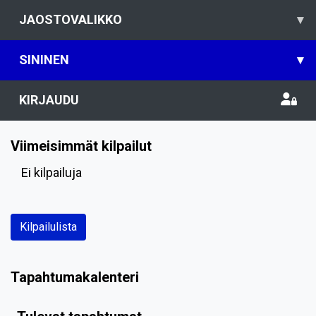
JAOSTOVALIKKO
▾
SININEN
▾
KIRJAUDU
Viimeisimmät kilpailut
Ei kilpailuja
Kilpailulista
Tapahtumakalenteri