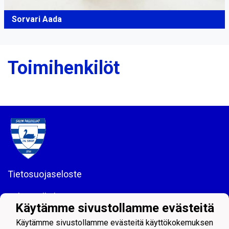
Sorvari Aada
Toimihenkilöt
Tietosuojaseloste
Salon Palloilijat ry
Käytämme sivustollamme evästeitä
Helsingintie 18, 24100 SALO
Puh: 044 - 7060234
Käytämme sivustollamme evästeitä käyttökokemuksen
email: toimisto@salpa.net