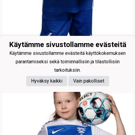
Lehtiö Eino
Käytämme sivustollamme evästeitä
Käytämme sivustollamme evästeitä käyttökokemuksen
parantamiseksi sekä toiminnallisiin ja tilastollisiin
tarkoituksiin.
Hyväksy kaikki
Vain pakolliset