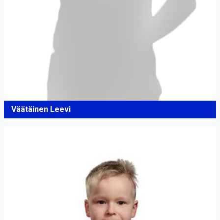
Väätäinen Leevi