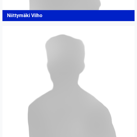
Niittymäki Vilho