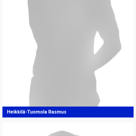
Heikkilä-Tuomola Rasmus