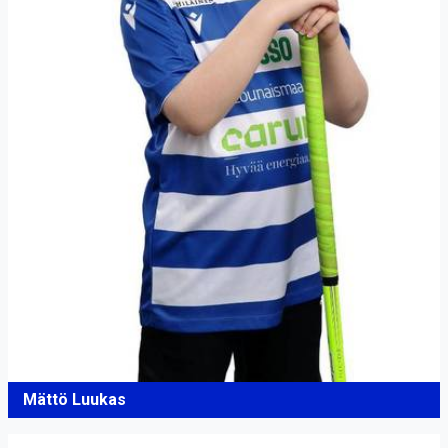
Mättö Luukas