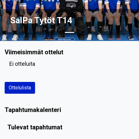
SalPa Tytöt T14
Viimeisimmät ottelut
Ei otteluita
Ottelulista
Tapahtumakalenteri
Tulevat tapahtumat