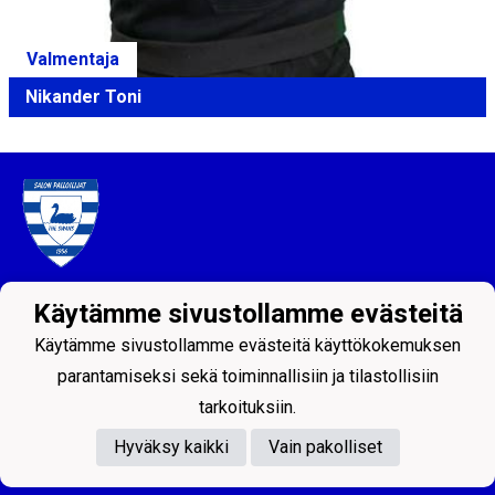
Valmentaja
Nikander Toni
Tietosuojaseloste
Käytämme sivustollamme evästeitä
Käytämme sivustollamme evästeitä käyttökokemuksen
Salon Palloilijat ry
Helsingintie 18, 24100 SALO
parantamiseksi sekä toiminnallisiin ja tilastollisiin
Puh: 044 - 7060234
tarkoituksiin.
email: toimisto@salpa.net
Hyväksy kaikki
Vain pakolliset
LY 0139538-2