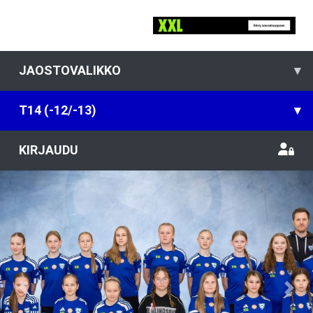
JAOSTOVALIKKO
▾
T14 (-12/-13)
▾
KIRJAUDU
Previous
Nex