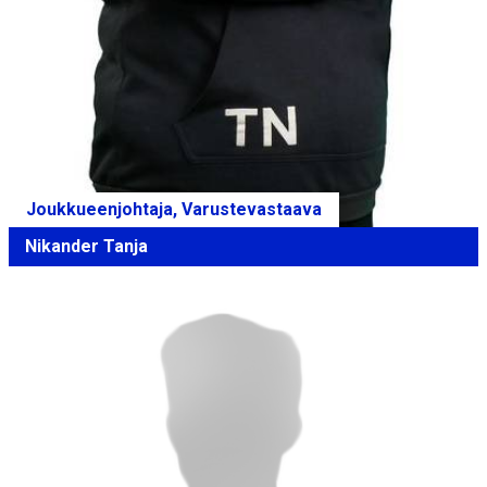
Joukkueenjohtaja, Varustevastaava
Nikander Tanja