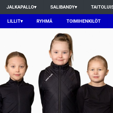
JALKAPALLO
▾
SALIBANDY
▾
TAITOLUI
LILLIT
▾
RYHMÄ
TOIMIHENKILÖT