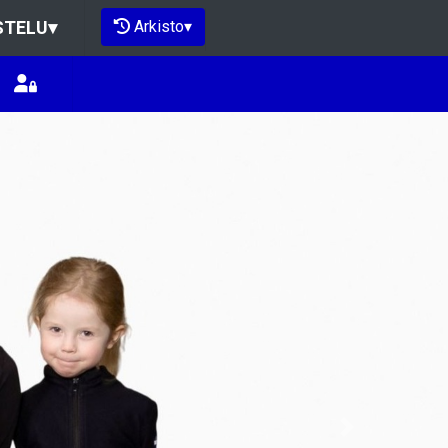
Arkisto
▾
STELU
▾
Next