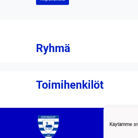
Ryhmä
Toimihenkilöt
Salon 
Helsi
Käytämme siv
Puh: 
email