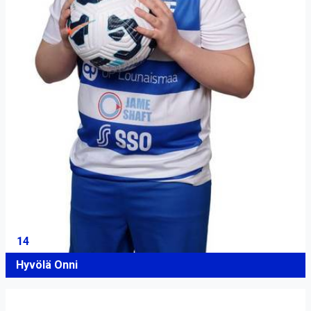
14
Hyvölä Onni