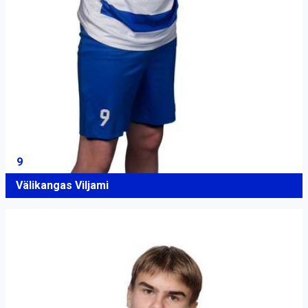
9
Välikangas Viljami