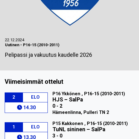
22.12.2024
Uutinen
-
P16-15 (2010-2011)
Pelipassi ja vakuutus kaudelle 2026
Viimeisimmät ottelut
P16 Ykkönen , P16-15 (2010-2011)
2
ELO
HJS
–
SalPa
0 - 2
14.30
Hämeenlinna, Pulleri TN 2
P15 Kakkonen , P16-15 (2010-2011)
1
ELO
TuNL sininen
–
SalPa
3 - 0
13.30