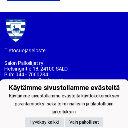
Tietosuojaseloste
Salon Palloilijat ry
Helsingintie 18, 24100 SALO
Puh: 044 - 7060234
email: toimisto@salpa.net
Käytämme sivustollamme evästeitä
LY 0139538-2
Käytämme sivustollamme evästeitä käyttökokemuksen
parantamiseksi sekä toiminnallisiin ja tilastollisiin
tarkoituksiin.
Hyväksy kaikki
Vain pakolliset
Powered by