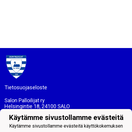
Tietosuojaseloste
Salon Palloilijat ry
Helsingintie 18, 24100 SALO
Puh: 044 - 7060234
Käytämme sivustollamme evästeitä
email: toimisto@salpa.net
Käytämme sivustollamme evästeitä käyttökokemuksen
LY 0139538-2