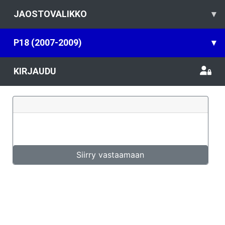
JAOSTOVALIKKO
▾
P18 (2007-2009)
▾
KIRJAUDU