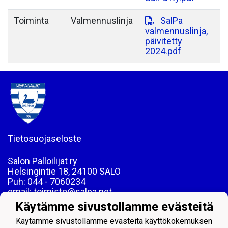
Toiminta
Valmennuslinja
SalPa
valmennuslinja,
päivitetty
2024.pdf
Tietosuojaseloste
Salon Palloilijat ry
Helsingintie 18, 24100 SALO
Puh: 044 - 7060234
email: toimisto@salpa.net
Käytämme sivustollamme evästeitä
LY 0139538-2
Käytämme sivustollamme evästeitä käyttökokemuksen