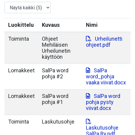
Luokittelu
Kuvaus
Nimi
Toiminta
Ohjeet
Urheilunetti
Mehiläisen
ohjeet.pdf
Urheilunetin
käyttöön
Lomakkeet
SalPa word
SalPa
pohja #2
word_pohja
vaaka viivat.docx
Lomakkeet
SalPa word
SalPa word
pohja #1
pohja pysty
viivat.docx
Toiminta
Laskutusohje
Laskutusohje
SalPa Ry.pdf