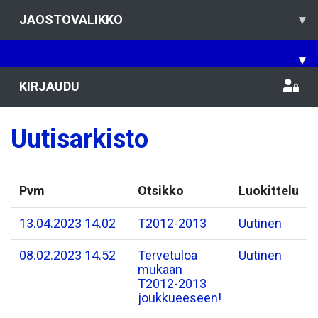
JAOSTOVALIKKO
▾
▾
KIRJAUDU
Uutisarkisto
Pvm
Otsikko
Luokittelu
13.04.2023 14.02
T2012-2013
Uutinen
08.02.2023 14.52
Tervetuloa
Uutinen
mukaan
T2012-2013
joukkueeseen!