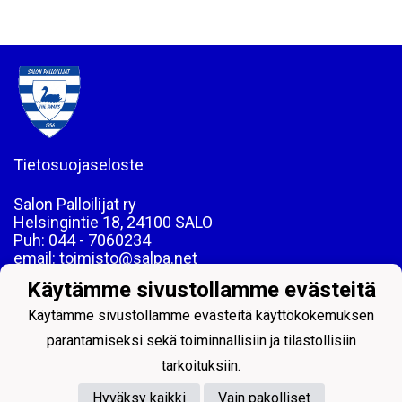
Tietosuojaseloste
Salon Palloilijat ry
Helsingintie 18, 24100 SALO
Puh: 044 - 7060234
email: toimisto@salpa.net
Käytämme sivustollamme evästeitä
LY 0139538-2
Käytämme sivustollamme evästeitä käyttökokemuksen
parantamiseksi sekä toiminnallisiin ja tilastollisiin
tarkoituksiin.
Hyväksy kaikki
Vain pakolliset
Powered by