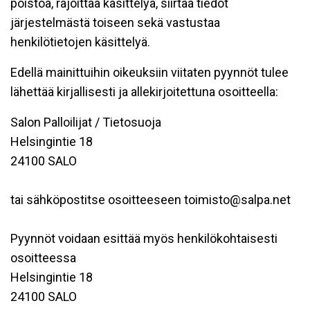
poistoa, rajoittaa käsittelyä, siirtää tiedot
järjestelmästä toiseen sekä vastustaa
henkilötietojen käsittelyä.
Edellä mainittuihin oikeuksiin viitaten pyynnöt tulee
lähettää kirjallisesti ja allekirjoitettuna osoitteella:
Salon Palloilijat / Tietosuoja
Helsingintie 18
24100 SALO
tai sähköpostitse osoitteeseen toimisto@salpa.net
Pyynnöt voidaan esittää myös henkilökohtaisesti
osoitteessa
Helsingintie 18
24100 SALO