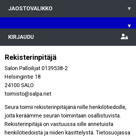
JAOSTOVALIKKO
▾
▾
KIRJAUDU
Rekisterinpitäjä
Salon Palloilijat 0139538-2
Helsingintie 18
24100 SALO
toimisto@salpa.net
Seura toimii rekisterinpitäjänä niille henkilötiedoille,
joita keräämme seuran toimintaan osallistuvista.
Rekisterinpitäjä on vastuussa sille annetuista
henkilötiedoista ja niiden käsittelystä. Tietosuojassa