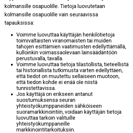
kolmansille osapuolille. Tietoja luovutetaan
kolmansille osapuolille vain seuraavissa
tapauksissa:
Voimme luovuttaa käyttäjän henkilötietoja
toimivaltaisten viranomaisten tai muiden
tahojen esittämien vaatimusten edellyttämällä,
kulloinkin voimassaolevaan lainsäädäntöön
perustuvalla, tavalla.
Voimme luovuttaa tietoja tilastollista, tieteellistä
tai historiallista tutkimusta varten edellyttäen,
että tiedot on muutettu sellaiseen muotoon,
että tiedon kohde ei enää ole niistä
tunnistettavissa.
Jos käyttäjä on erikseen antanut
suostumuksensa seuran
yhteistyökumppaneiden sähköiseen
suoramarkkinointiin, voidaan käyttäjän tietoja
luovuttaa tarkoin valituille
yhteistyökumppaneille
markkinointitarkoituksiin.