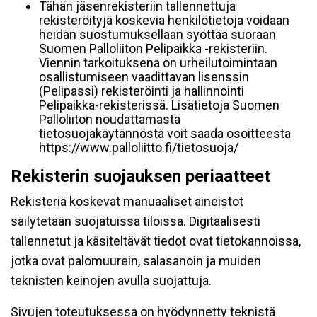
Tähän jäsenrekisteriin tallennettuja
rekisteröityjä koskevia henkilötietoja voidaan
heidän suostumuksellaan syöttää suoraan
Suomen Palloliiton Pelipaikka -rekisteriin.
Viennin tarkoituksena on urheilutoimintaan
osallistumiseen vaadittavan lisenssin
(Pelipassi) rekisteröinti ja hallinnointi
Pelipaikka-rekisterissä. Lisätietoja Suomen
Palloliiton noudattamasta
tietosuojakäytännöstä voit saada osoitteesta
https://www.palloliitto.fi/tietosuoja/
Rekisterin suojauksen periaatteet
Rekisteriä koskevat manuaaliset aineistot
säilytetään suojatuissa tiloissa. Digitaalisesti
tallennetut ja käsiteltävät tiedot ovat tietokannoissa,
jotka ovat palomuurein, salasanoin ja muiden
teknisten keinojen avulla suojattuja.
Sivujen toteutuksessa on hyödynnetty teknistä