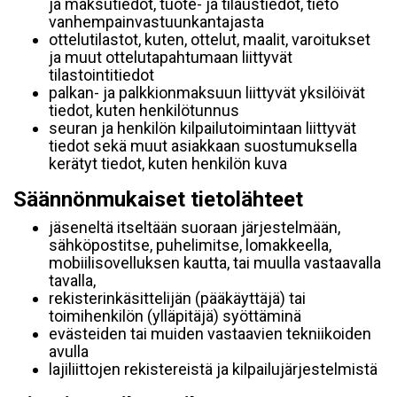
ja maksutiedot, tuote- ja tilaustiedot, tieto
vanhempainvastuunkantajasta
ottelutilastot, kuten, ottelut, maalit, varoitukset
ja muut ottelutapahtumaan liittyvät
tilastointitiedot
palkan- ja palkkionmaksuun liittyvät yksilöivät
tiedot, kuten henkilötunnus
seuran ja henkilön kilpailutoimintaan liittyvät
tiedot sekä muut asiakkaan suostumuksella
kerätyt tiedot, kuten henkilön kuva
Säännönmukaiset tietolähteet
jäseneltä itseltään suoraan järjestelmään,
sähköpostitse, puhelimitse, lomakkeella,
mobiilisovelluksen kautta, tai muulla vastaavalla
tavalla,
rekisterinkäsittelijän (pääkäyttäjä) tai
toimihenkilön (ylläpitäjä) syöttäminä
evästeiden tai muiden vastaavien tekniikoiden
avulla
lajiliittojen rekistereistä ja kilpailujärjestelmistä