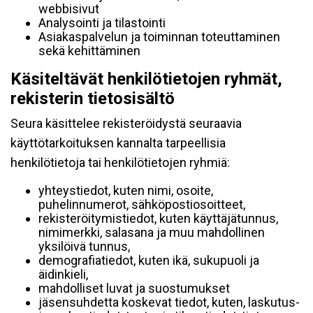
webbisivut
Analysointi ja tilastointi
Asiakaspalvelun ja toiminnan toteuttaminen
sekä kehittäminen
Käsiteltävät henkilötietojen ryhmät,
rekisterin tietosisältö
Seura käsittelee rekisteröidystä seuraavia
käyttötarkoituksen kannalta tarpeellisia
henkilötietoja tai henkilötietojen ryhmiä:
yhteystiedot, kuten nimi, osoite,
puhelinnumerot, sähköpostiosoitteet,
rekisteröitymistiedot, kuten käyttäjätunnus,
nimimerkki, salasana ja muu mahdollinen
yksilöivä tunnus,
demografiatiedot, kuten ikä, sukupuoli ja
äidinkieli,
mahdolliset luvat ja suostumukset
jäsensuhdetta koskevat tiedot, kuten, laskutus-