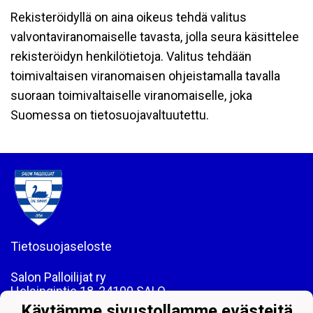
Rekisteröidyllä on aina oikeus tehdä valitus
valvontaviranomaiselle tavasta, jolla seura käsittelee
rekisteröidyn henkilötietoja. Valitus tehdään
toimivaltaisen viranomaisen ohjeistamalla tavalla
suoraan toimivaltaiselle viranomaiselle, joka
Suomessa on tietosuojavaltuutettu.
Tietosuojaseloste
Salon Palloilijat ry
Helsingintie 18, 24100 SALO
Puh: 044 - 7060234
Käytämme sivustollamme evästeitä