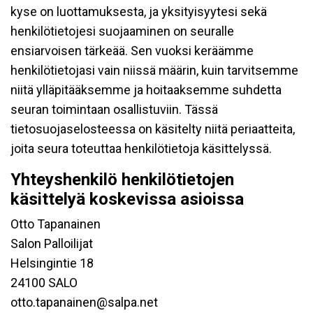
kyse on luottamuksesta, ja yksityisyytesi sekä
henkilötietojesi suojaaminen on seuralle
ensiarvoisen tärkeää. Sen vuoksi keräämme
henkilötietojasi vain niissä määrin, kuin tarvitsemme
niitä ylläpitääksemme ja hoitaaksemme suhdetta
seuran toimintaan osallistuviin. Tässä
tietosuojaselosteessa on käsitelty niitä periaatteita,
joita seura toteuttaa henkilötietoja käsittelyssä.
Yhteyshenkilö henkilötietojen
käsittelyä koskevissa asioissa
Otto Tapanainen
Salon Palloilijat
Helsingintie 18
24100 SALO
otto.tapanainen@salpa.net