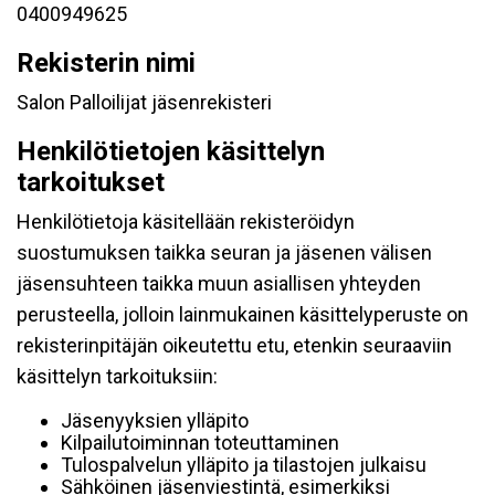
0400949625
Rekisterin nimi
Salon Palloilijat jäsenrekisteri
Henkilötietojen käsittelyn
tarkoitukset
Henkilötietoja käsitellään rekisteröidyn
suostumuksen taikka seuran ja jäsenen välisen
jäsensuhteen taikka muun asiallisen yhteyden
perusteella, jolloin lainmukainen käsittelyperuste on
rekisterinpitäjän oikeutettu etu, etenkin seuraaviin
käsittelyn tarkoituksiin:
Jäsenyyksien ylläpito
Kilpailutoiminnan toteuttaminen
Tulospalvelun ylläpito ja tilastojen julkaisu
Sähköinen jäsenviestintä, esimerkiksi