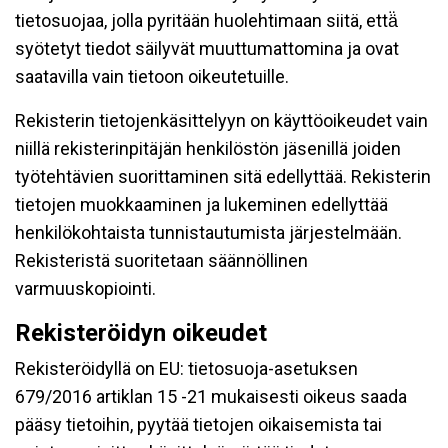
tietosuojaa, jolla pyritään huolehtimaan siitä, että̈
syötetyt tiedot säilyvät muuttumattomina ja ovat
saatavilla vain tietoon oikeutetuille.
Rekisterin tietojenkäsittelyyn on käyttöoikeudet vain
niillä rekisterinpitäjän henkilöstön jäsenillä joiden
työtehtävien suorittaminen sitä edellyttää. Rekisterin
tietojen muokkaaminen ja lukeminen edellyttää
henkilökohtaista tunnistautumista järjestelmään.
Rekisteristä suoritetaan säännöllinen
varmuuskopiointi.
Rekisteröidyn oikeudet
Rekisteröidyllä on EU: tietosuoja-asetuksen
679/2016 artiklan 15 -21 mukaisesti oikeus saada
pääsy tietoihin, pyytää tietojen oikaisemista tai