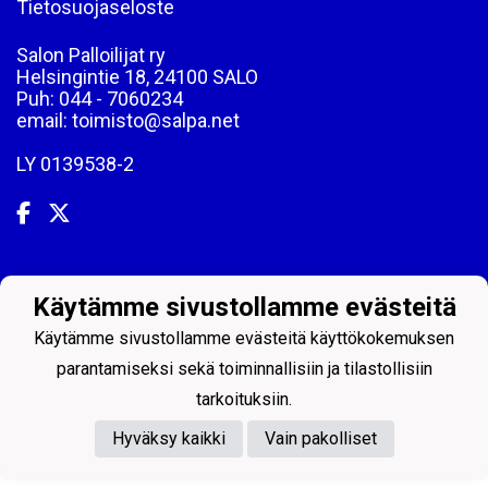
Tietosuojaseloste
Salon Palloilijat ry
Helsingintie 18, 24100 SALO
Puh: 044 - 7060234
email: toimisto@salpa.net
LY 0139538-2
Powered by
Käytämme sivustollamme evästeitä
Käytämme sivustollamme evästeitä käyttökokemuksen
parantamiseksi sekä toiminnallisiin ja tilastollisiin
tarkoituksiin.
Hyväksy kaikki
Vain pakolliset