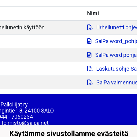
Nimi
heilunetin käyttöön
Urheilunetti ohje
SalPa word_pohja
SalPa word pohja 
Laskutusohje Sa
SalPa valmennusl
Palloilijat ry
ngintie 18, 24100 SALO
044 - 7060234
: toimisto@salpa.net
Käytämme sivustollamme evästeitä
39538-2