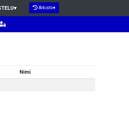
Arkisto
▾
STELU
▾
Nimi