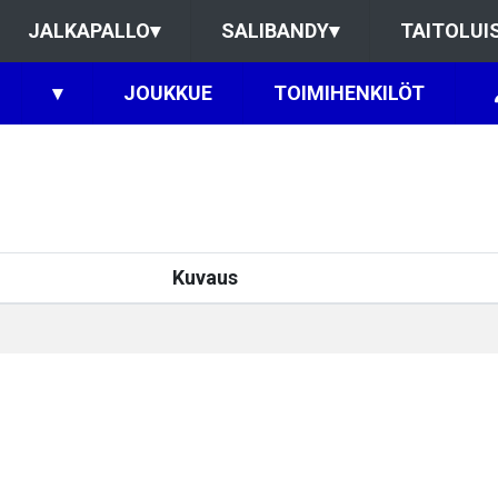
JALKAPALLO
▾
SALIBANDY
▾
TAITOLUI
▾
JOUKKUE
TOIMIHENKILÖT
Kuvaus