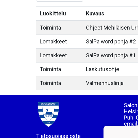
Luokittelu
Kuvaus
Toiminta
Ohjeet Mehiläisen Ur
Lomakkeet
SalPa word pohja #2
Lomakkeet
SalPa word pohja #1
Toiminta
Laskutusohje
Toiminta
Valmennuslinja
Salon 
Helsi
Puh: 
email
Tietosuojaseloste
LY 01