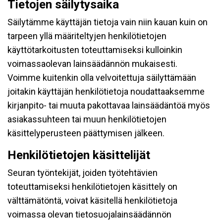
Tietojen säilytysaika
Säilytämme käyttäjän tietoja vain niin kauan kuin on
tarpeen yllä määriteltyjen henkilötietojen
käyttötarkoitusten toteuttamiseksi kulloinkin
voimassaolevan lainsäädännön mukaisesti.
Voimme kuitenkin olla velvoitettuja säilyttämään
joitakin käyttäjän henkilötietoja noudattaaksemme
kirjanpito- tai muuta pakottavaa lainsäädäntöä myös
asiakassuhteen tai muun henkilötietojen
käsittelyperusteen päättymisen jälkeen.
Henkilötietojen käsittelijät
Seuran työntekijät, joiden työtehtävien
toteuttamiseksi henkilötietojen käsittely on
välttämätöntä, voivat käsitellä henkilötietoja
voimassa olevan tietosuojalainsäädännön