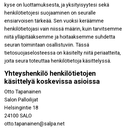
kyse on luottamuksesta, ja yksityisyytesi sekä
henkilötietojesi suojaaminen on seuralle
ensiarvoisen tärkeää. Sen vuoksi keräämme
henkilötietojasi vain niissä määrin, kuin tarvitsemme
niitä ylläpitääksemme ja hoitaaksemme suhdetta
seuran toimintaan osallistuviin. Tässä
tietosuojaselosteessa on käsitelty niitä periaatteita,
joita seura toteuttaa henkilötietoja käsittelyssä.
Yhteyshenkilö henkilötietojen
käsittelyä koskevissa asioissa
Otto Tapanainen
Salon Palloilijat
Helsingintie 18
24100 SALO
otto.tapanainen@salpa.net