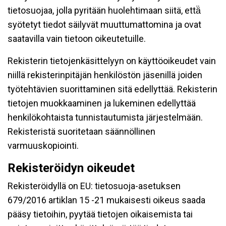
tietosuojaa, jolla pyritään huolehtimaan siitä, että̈
syötetyt tiedot säilyvät muuttumattomina ja ovat
saatavilla vain tietoon oikeutetuille.
Rekisterin tietojenkäsittelyyn on käyttöoikeudet vain
niillä rekisterinpitäjän henkilöstön jäsenillä joiden
työtehtävien suorittaminen sitä edellyttää. Rekisterin
tietojen muokkaaminen ja lukeminen edellyttää
henkilökohtaista tunnistautumista järjestelmään.
Rekisteristä suoritetaan säännöllinen
varmuuskopiointi.
Rekisteröidyn oikeudet
Rekisteröidyllä on EU: tietosuoja-asetuksen
679/2016 artiklan 15 -21 mukaisesti oikeus saada
pääsy tietoihin, pyytää tietojen oikaisemista tai