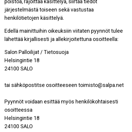
poistoa, rajoittaa käsittelyä, siirtää tiedot
järjestelmästä toiseen sekä vastustaa
henkilötietojen käsittelyä.
Edellä mainittuihin oikeuksiin viitaten pyynnöt tulee
lähettää kirjallisesti ja allekirjoitettuna osoitteella:
Salon Palloilijat / Tietosuoja
Helsingintie 18
24100 SALO
tai sähköpostitse osoitteeseen toimisto@salpa.net
Pyynnöt voidaan esittää myös henkilökohtaisesti
osoitteessa
Helsingintie 18
24100 SALO