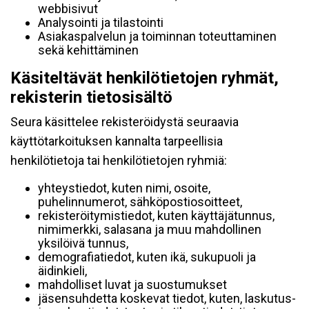
webbisivut
Analysointi ja tilastointi
Asiakaspalvelun ja toiminnan toteuttaminen
sekä kehittäminen
Käsiteltävät henkilötietojen ryhmät,
rekisterin tietosisältö
Seura käsittelee rekisteröidystä seuraavia
käyttötarkoituksen kannalta tarpeellisia
henkilötietoja tai henkilötietojen ryhmiä:
yhteystiedot, kuten nimi, osoite,
puhelinnumerot, sähköpostiosoitteet,
rekisteröitymistiedot, kuten käyttäjätunnus,
nimimerkki, salasana ja muu mahdollinen
yksilöivä tunnus,
demografiatiedot, kuten ikä, sukupuoli ja
äidinkieli,
mahdolliset luvat ja suostumukset
jäsensuhdetta koskevat tiedot, kuten, laskutus-