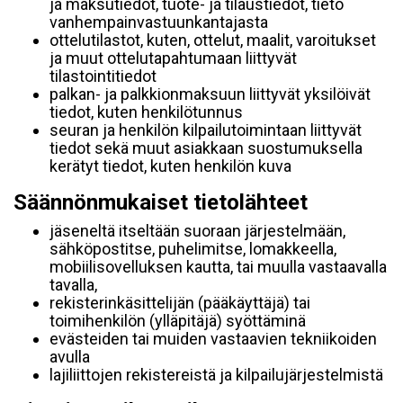
ja maksutiedot, tuote- ja tilaustiedot, tieto
vanhempainvastuunkantajasta
ottelutilastot, kuten, ottelut, maalit, varoitukset
ja muut ottelutapahtumaan liittyvät
tilastointitiedot
palkan- ja palkkionmaksuun liittyvät yksilöivät
tiedot, kuten henkilötunnus
seuran ja henkilön kilpailutoimintaan liittyvät
tiedot sekä muut asiakkaan suostumuksella
kerätyt tiedot, kuten henkilön kuva
Säännönmukaiset tietolähteet
jäseneltä itseltään suoraan järjestelmään,
sähköpostitse, puhelimitse, lomakkeella,
mobiilisovelluksen kautta, tai muulla vastaavalla
tavalla,
rekisterinkäsittelijän (pääkäyttäjä) tai
toimihenkilön (ylläpitäjä) syöttäminä
evästeiden tai muiden vastaavien tekniikoiden
avulla
lajiliittojen rekistereistä ja kilpailujärjestelmistä