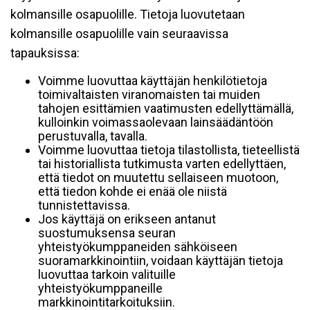
kolmansille osapuolille. Tietoja luovutetaan
kolmansille osapuolille vain seuraavissa
tapauksissa:
Voimme luovuttaa käyttäjän henkilötietoja
toimivaltaisten viranomaisten tai muiden
tahojen esittämien vaatimusten edellyttämällä,
kulloinkin voimassaolevaan lainsäädäntöön
perustuvalla, tavalla.
Voimme luovuttaa tietoja tilastollista, tieteellistä
tai historiallista tutkimusta varten edellyttäen,
että tiedot on muutettu sellaiseen muotoon,
että tiedon kohde ei enää ole niistä
tunnistettavissa.
Jos käyttäjä on erikseen antanut
suostumuksensa seuran
yhteistyökumppaneiden sähköiseen
suoramarkkinointiin, voidaan käyttäjän tietoja
luovuttaa tarkoin valituille
yhteistyökumppaneille
markkinointitarkoituksiin.