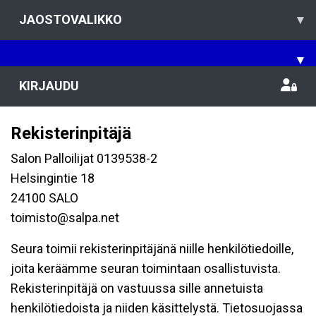
JAOSTOVALIKKO
▾
▾
KIRJAUDU
Rekisterinpitäjä
Salon Palloilijat 0139538-2
Helsingintie 18
24100 SALO
toimisto@salpa.net
Seura toimii rekisterinpitäjänä niille henkilötiedoille,
joita keräämme seuran toimintaan osallistuvista.
Rekisterinpitäjä on vastuussa sille annetuista
henkilötiedoista ja niiden käsittelystä. Tietosuojassa