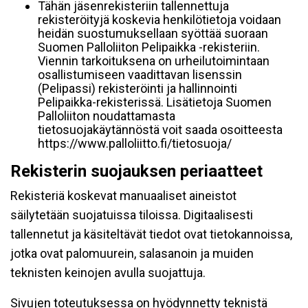
Tähän jäsenrekisteriin tallennettuja
rekisteröityjä koskevia henkilötietoja voidaan
heidän suostumuksellaan syöttää suoraan
Suomen Palloliiton Pelipaikka -rekisteriin.
Viennin tarkoituksena on urheilutoimintaan
osallistumiseen vaadittavan lisenssin
(Pelipassi) rekisteröinti ja hallinnointi
Pelipaikka-rekisterissä. Lisätietoja Suomen
Palloliiton noudattamasta
tietosuojakäytännöstä voit saada osoitteesta
https://www.palloliitto.fi/tietosuoja/
Rekisterin suojauksen periaatteet
Rekisteriä koskevat manuaaliset aineistot
säilytetään suojatuissa tiloissa. Digitaalisesti
tallennetut ja käsiteltävät tiedot ovat tietokannoissa,
jotka ovat palomuurein, salasanoin ja muiden
teknisten keinojen avulla suojattuja.
Sivujen toteutuksessa on hyödynnetty teknistä