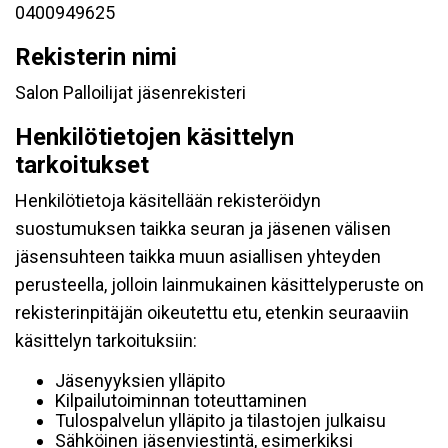
0400949625
Rekisterin nimi
Salon Palloilijat jäsenrekisteri
Henkilötietojen käsittelyn
tarkoitukset
Henkilötietoja käsitellään rekisteröidyn
suostumuksen taikka seuran ja jäsenen välisen
jäsensuhteen taikka muun asiallisen yhteyden
perusteella, jolloin lainmukainen käsittelyperuste on
rekisterinpitäjän oikeutettu etu, etenkin seuraaviin
käsittelyn tarkoituksiin:
Jäsenyyksien ylläpito
Kilpailutoiminnan toteuttaminen
Tulospalvelun ylläpito ja tilastojen julkaisu
Sähköinen jäsenviestintä, esimerkiksi