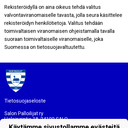
Rekisteröidyllä on aina oikeus tehdä valitus
valvontaviranomaiselle tavasta, jolla seura käsittelee
rekisteröidyn henkilötietoja. Valitus tehdään
toimivaltaisen viranomaisen ohjeistamalla tavalla
suoraan toimivaltaiselle viranomaiselle, joka
Suomessa on tietosuojavaltuutettu.
Tietosuojaseloste
Salon Palloilijat ry
Helsingintie 18, 24100 SALO
Puh: 044 - 7060234
Käytämme sivustollamme evästeitä