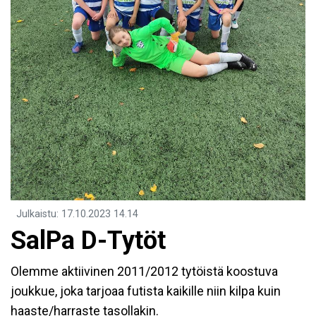
Julkaistu
:
17.10.2023
14.14
SalPa D-Tytöt
Olemme aktiivinen 2011/2012 tytöistä koostuva
joukkue, joka tarjoaa futista kaikille niin kilpa kuin
haaste/harraste tasollakin.