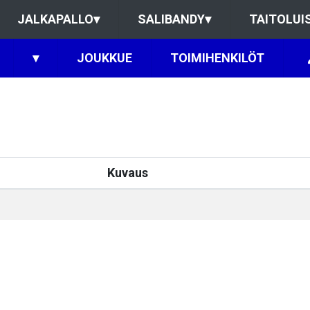
JALKAPALLO
▾
SALIBANDY
▾
TAITOLUI
▾
JOUKKUE
TOIMIHENKILÖT
Kuvaus