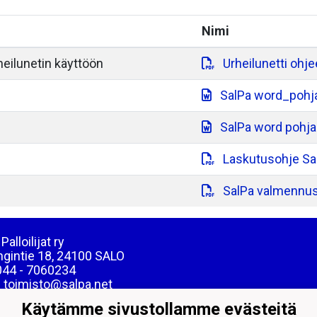
Nimi
heilunetin käyttöön
Urheilunetti ohje
SalPa word_pohja
SalPa word pohja 
Laskutusohje Sa
SalPa valmennusl
Palloilijat ry
ngintie 18, 24100 SALO
044 - 7060234
: toimisto@salpa.net
Käytämme sivustollamme evästeitä
39538-2