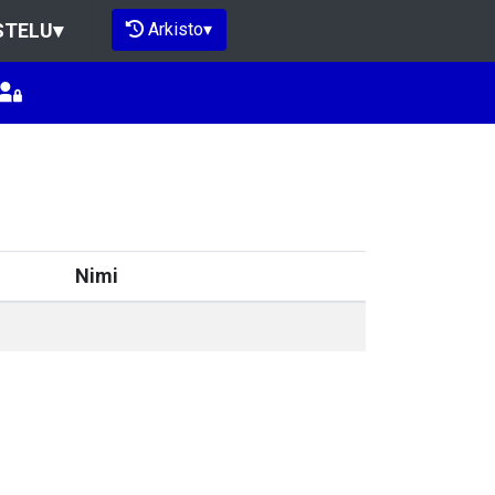
Arkisto
▾
STELU
▾
Nimi