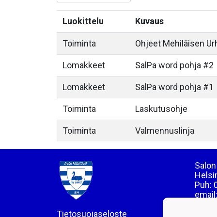
Luokittelu
Kuvaus
Toiminta
Ohjeet Mehiläisen Ur
Lomakkeet
SalPa word pohja #2
Lomakkeet
SalPa word pohja #1
Toiminta
Laskutusohje
Toiminta
Valmennuslinja
Salon 
Helsi
Puh: 
email
Tietosuojaseloste
LY 01