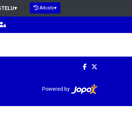
Arkisto
▾
STELU
▾
Powered by