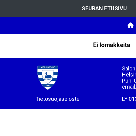
SEURAN ETUSIVU
Ei lomakkeita
Salon 
Helsi
Puh: 
email
Tietosuojaseloste
LY 01