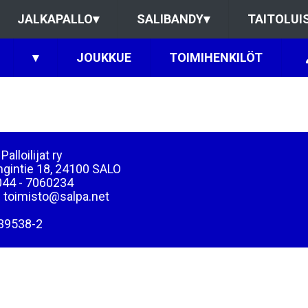
JALKAPALLO
▾
SALIBANDY
▾
TAITOLUI
▾
JOUKKUE
TOIMIHENKILÖT
Palloilijat ry
ngintie 18, 24100 SALO
044 - 7060234
: toimisto@salpa.net
39538-2