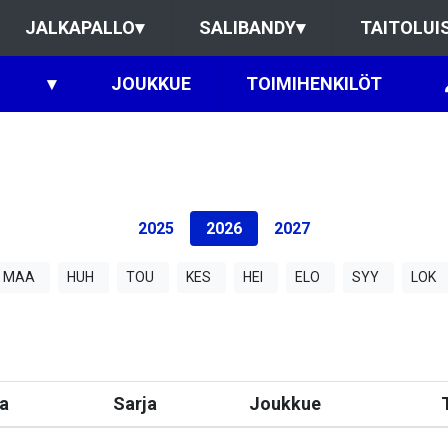
JALKAPALLO
▾
SALIBANDY
▾
TAITOLUI
▾
JOUKKUE
TOIMIHENKILÖT
2025
2026
2027
MAA
HUH
TOU
KES
HEI
ELO
SYY
LOK
a
Sarja
Joukkue