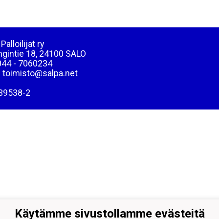
Palloilijat ry
ngintie 18, 24100 SALO
044 - 7060234
: toimisto@salpa.net
39538-2
Käytämme sivustollamme evästeitä