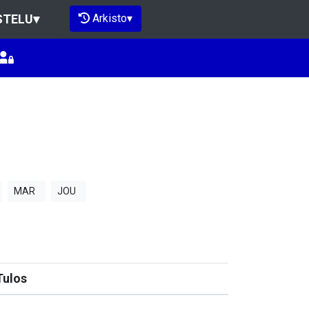
Arkisto
▾
STELU
▾
MAR
JOU
Tulos