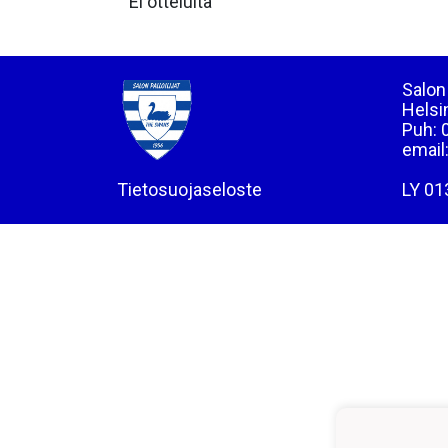
Ei otteluita
Salon 
Helsi
Puh: 
email
Tietosuojaseloste
LY 01