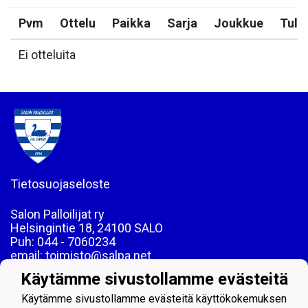
Pvm
Ottelu
Paikka
Sarja
Joukkue
Tulo
Ei otteluita
Tietosuojaseloste
Salon Palloilijat ry
Helsingintie 18, 24100 SALO
Puh: 044 - 7060234
email: toimisto@salpa.net
Käytämme sivustollamme evästeitä
LY 0139538-2
Käytämme sivustollamme evästeitä käyttökokemuksen