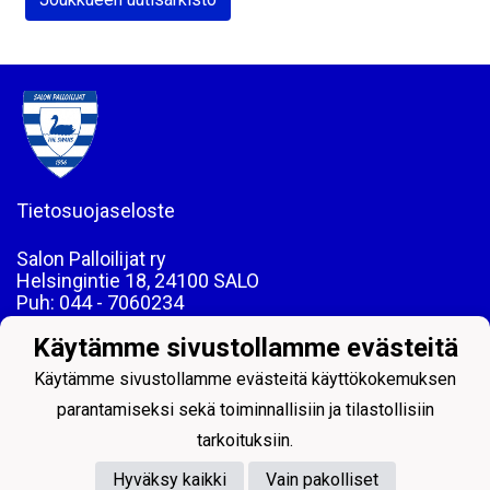
Tietosuojaseloste
Salon Palloilijat ry
Helsingintie 18, 24100 SALO
Puh: 044 - 7060234
email: toimisto@salpa.net
Käytämme sivustollamme evästeitä
LY 0139538-2
Käytämme sivustollamme evästeitä käyttökokemuksen
parantamiseksi sekä toiminnallisiin ja tilastollisiin
tarkoituksiin.
Hyväksy kaikki
Vain pakolliset