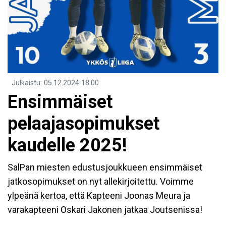
Julkaistu
:
05.12.2024
18.00
Ensimmäiset
pelaajasopimukset
kaudelle 2025!
SalPan miesten edustusjoukkueen ensimmäiset
jatkosopimukset on nyt allekirjoitettu. Voimme
ylpeänä kertoa, että Kapteeni Joonas Meura ja
varakapteeni Oskari Jakonen jatkaa Joutsenissa!