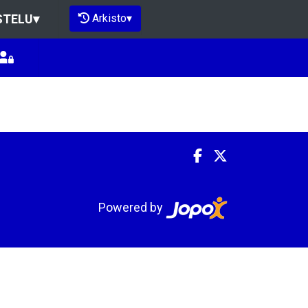
Arkisto
▾
STELU
▾
Powered by