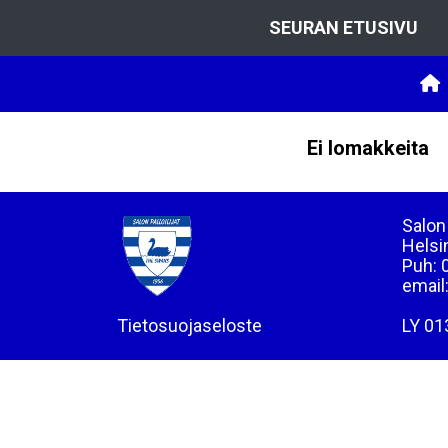
SEURAN ETUSIVU
Ei lomakkeita
Salon 
Helsi
Puh: 
email
Tietosuojaseloste
LY 01