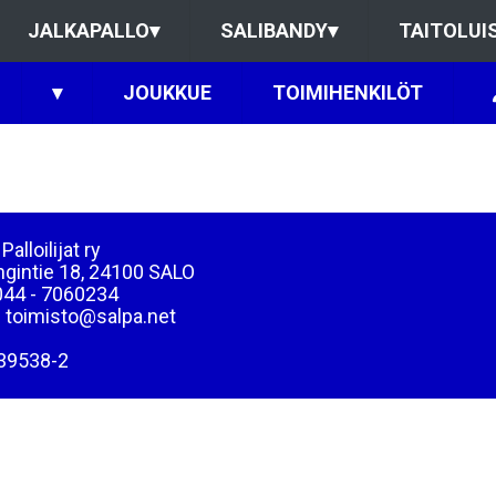
JALKAPALLO
▾
SALIBANDY
▾
TAITOLUI
▾
JOUKKUE
TOIMIHENKILÖT
Palloilijat ry
ngintie 18, 24100 SALO
044 - 7060234
: toimisto@salpa.net
39538-2