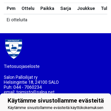
Pvm
Ottelu
Paikka
Sarja
Joukkue
Tulo
Ei otteluita
Tietosuojaseloste
Salon Palloilijat ry
Helsingintie 18, 24100 SALO
Puh: 044 - 7060234
email: toimisto@salpa.net
Käytämme sivustollamme evästeitä
LY 0139538-2
Käytämme sivustollamme evästeitä käyttökokemuksen