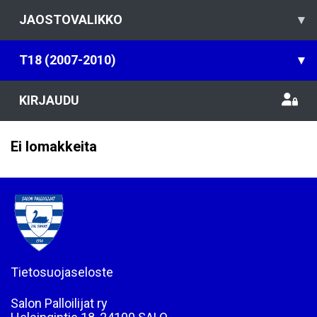
JAOSTOVALIKKO
▾
T18 (2007-2010)
▾
KIRJAUDU
Ei lomakkeita
Tietosuojaseloste
Salon Palloilijat ry