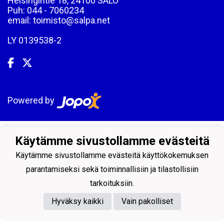
Helsingintie 18, 24100 SALO
Puh: 044 - 7060234
email: toimisto@salpa.net
LY 0139538-2
Powered by
Käytämme sivustollamme evästeitä
Käytämme sivustollamme evästeitä käyttökokemuksen
parantamiseksi sekä toiminnallisiin ja tilastollisiin
tarkoituksiin.
Hyväksy kaikki
Vain pakolliset