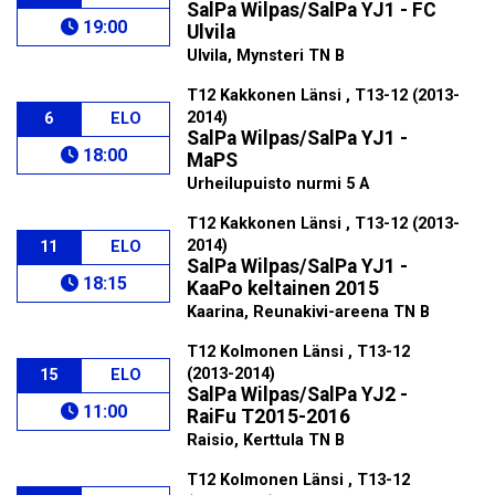
SalPa Wilpas/SalPa YJ1 - FC
19:00
Ulvila
Ulvila, Mynsteri TN B
T12 Kakkonen Länsi , T13-12 (2013-
2014)
6
ELO
SalPa Wilpas/SalPa YJ1 -
18:00
MaPS
Urheilupuisto nurmi 5 A
T12 Kakkonen Länsi , T13-12 (2013-
2014)
11
ELO
SalPa Wilpas/SalPa YJ1 -
18:15
KaaPo keltainen 2015
Kaarina, Reunakivi-areena TN B
T12 Kolmonen Länsi , T13-12
(2013-2014)
15
ELO
SalPa Wilpas/SalPa YJ2 -
11:00
RaiFu T2015-2016
Raisio, Kerttula TN B
T12 Kolmonen Länsi , T13-12