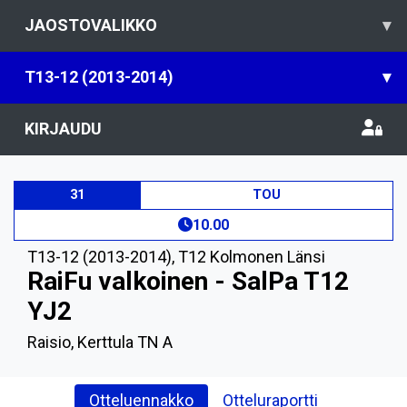
JAOSTOVALIKKO
▾
T13-12 (2013-2014)
▾
KIRJAUDU
31
TOU
10.00
T13-12 (2013-2014)
,
T12 Kolmonen Länsi
RaiFu valkoinen - SalPa T12
YJ2
Raisio, Kerttula TN A
Otteluennakko
Otteluraportti