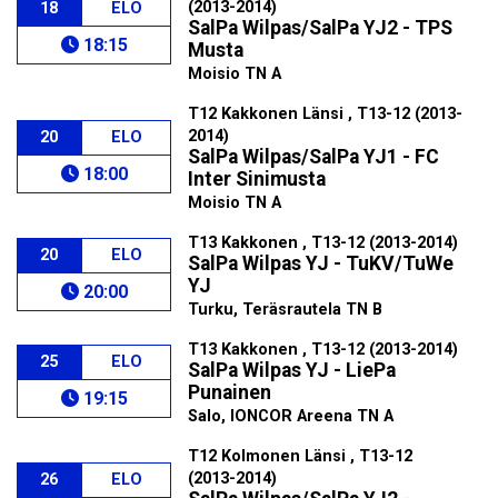
(2013-2014)
18
ELO
SalPa Wilpas/SalPa YJ2 - TPS
18:15
Musta
Moisio TN A
T12 Kakkonen Länsi , T13-12 (2013-
2014)
20
ELO
SalPa Wilpas/SalPa YJ1 - FC
18:00
Inter Sinimusta
Moisio TN A
T13 Kakkonen , T13-12 (2013-2014)
20
ELO
SalPa Wilpas YJ - TuKV/TuWe
YJ
20:00
Turku, Teräsrautela TN B
T13 Kakkonen , T13-12 (2013-2014)
25
ELO
SalPa Wilpas YJ - LiePa
Punainen
19:15
Salo, IONCOR Areena TN A
T12 Kolmonen Länsi , T13-12
(2013-2014)
26
ELO