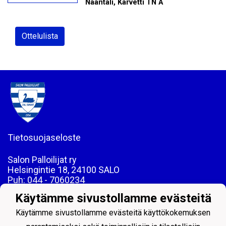
Naantali, Karvetti TN A
Ottelulista
Tietosuojaseloste
Salon Palloilijat ry
Helsingintie 18, 24100 SALO
Puh: 044 - 7060234
email: toimisto@salpa.net
Käytämme sivustollamme evästeitä
LY 0139538-2
Käytämme sivustollamme evästeitä käyttökokemuksen