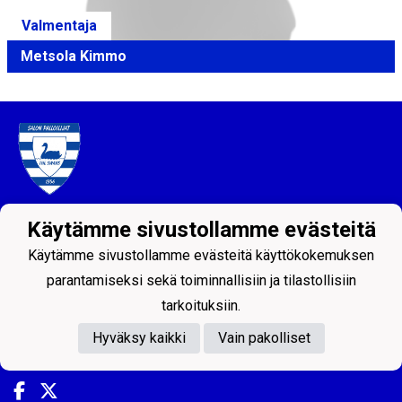
Valmentaja
Metsola Kimmo
Tietosuojaseloste
Käytämme sivustollamme evästeitä
Käytämme sivustollamme evästeitä käyttökokemuksen
Salon Palloilijat ry
Helsingintie 18, 24100 SALO
parantamiseksi sekä toiminnallisiin ja tilastollisiin
Puh: 044 - 7060234
tarkoituksiin.
email: toimisto@salpa.net
Hyväksy kaikki
Vain pakolliset
LY 0139538-2