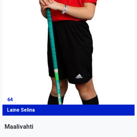
64
Laine Selina
Maalivahti