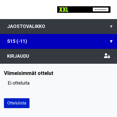
JAOSTOVALIKKO
▾
S15 (-11)
▾
KIRJAUDU
Viimeisimmät ottelut
Ei otteluita
Ottelulista