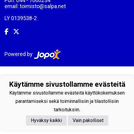
Puh: 044 - 7060234
email: toimisto@salpa.net
LY 0139538-2
Powered by
Käytämme sivustollamme evästeitä
Käytämme sivustollamme evästeitä käyttökokemuksen
parantamiseksi sekä toiminnallisiin ja tilastollisiin
tarkoituksiin.
Hyväksy kaikki
Vain pakolliset