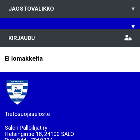
JAOSTOVALIKKO
▾
▾
KIRJAUDU
Ei lomakkeita
Tietosuojaseloste
Salon Palloilijat ry
Helsingintie 18, 24100 SALO