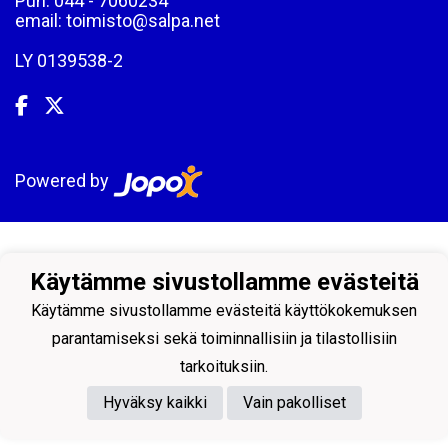
Puh: 044 - 7060234
email: toimisto@salpa.net
LY 0139538-2
Powered by
Käytämme sivustollamme evästeitä
Käytämme sivustollamme evästeitä käyttökokemuksen
parantamiseksi sekä toiminnallisiin ja tilastollisiin
tarkoituksiin.
Hyväksy kaikki
Vain pakolliset