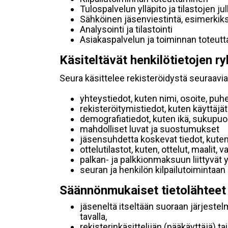
Tulospalvelun ylläpito ja tilastojen ju
Sähköinen jäsenviestintä, esimerkik
Analysointi ja tilastointi
Asiakaspalvelun ja toiminnan toteut
Käsiteltävät henkilötietojen ry
Seura käsittelee rekisteröidystä seuraavia 
yhteystiedot, kuten nimi, osoite, puh
rekisteröitymistiedot, kuten käyttäj
demografiatiedot, kuten ikä, sukupuoli 
mahdolliset luvat ja suostumukset
jäsensuhdetta koskevat tiedot, kuten
ottelutilastot, kuten, ottelut, maalit,
palkan- ja palkkionmaksuun liittyvät 
seuran ja henkilön kilpailutoimintaan
Säännönmukaiset tietolähteet
jäseneltä itseltään suoraan järjestel
tavalla,
rekisterinkäsittelijän (pääkäyttäjä) ta