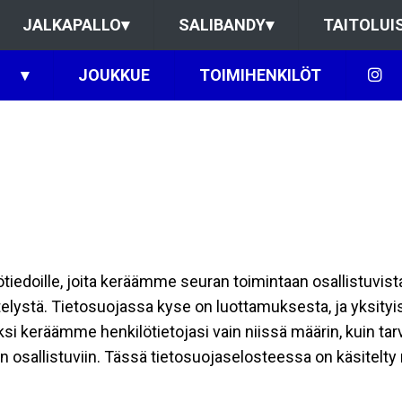
JALKAPALLO
▾
SALIBANDY
▾
TAITOLUI
▾
JOUKKUE
TOIMIHENKILÖT
ilötiedoille, joita keräämme seuran toimintaan osallistuvist
ttelystä. Tietosuojassa kyse on luottamuksesta, ja yksity
ksi keräämme henkilötietojasi vain niissä määrin, kuin ta
allistuviin. Tässä tietosuojaselosteessa on käsitelty nii