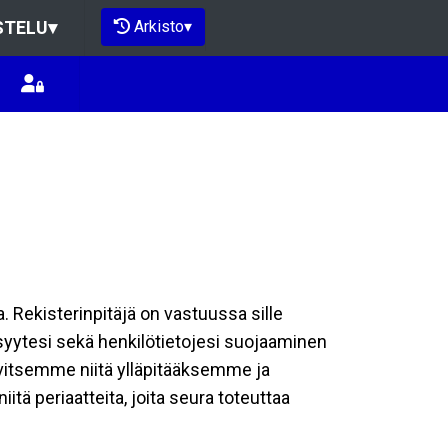
Arkisto
▾
STELU
▾
a. Rekisterinpitäjä on vastuussa sille
isyytesi sekä henkilötietojesi suojaaminen
rvitsemme niitä ylläpitääksemme ja
tä periaatteita, joita seura toteuttaa