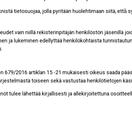
stä tietosuojaa, jolla pyritään huolehtimaan siitä, että̈
eudet vain niillä rekisterinpitäjän henkilöstön jäsenillä j
nen ja lukeminen edellyttää henkilökohtaista tunnistautum
.
n 679/2016 artiklan 15 -21 mukaisesti oikeus saada pääsy 
t järjestelmästä toiseen sekä vastustaa henkilötietojen käsi
öt tulee lähettää kirjallisesti ja allekirjoitettuna osoitteell