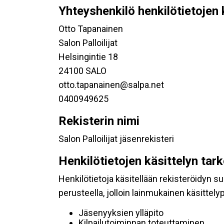
Yhteyshenkilö henkilötietojen 
Otto Tapanainen
Salon Palloilijat
Helsingintie 18
24100 SALO
otto.tapanainen@salpa.net
0400949625
Rekisterin nimi
Salon Palloilijat jäsenrekisteri
Henkilötietojen käsittelyn tar
Henkilötietoja käsitellään rekisteröidyn 
perusteella, jolloin lainmukainen käsittelyp
Jäsenyyksien ylläpito
Kilpailutoiminnan toteuttaminen