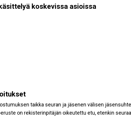
käsittelyä koskevissa asioissa
koitukset
suostumuksen taikka seuran ja jäsenen välisen jäsensuht
eruste on rekisterinpitäjän oikeutettu etu, etenkin seuraav