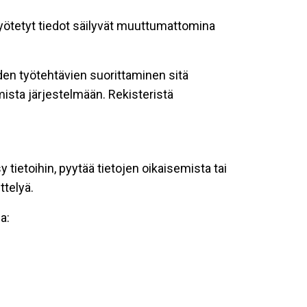
 syötetyt tiedot säilyvät muuttumattomina
oiden työtehtävien suorittaminen sitä
ista järjestelmään. Rekisteristä
tietoihin, pyytää tietojen oikaisemista tai
ttelyä.
a: