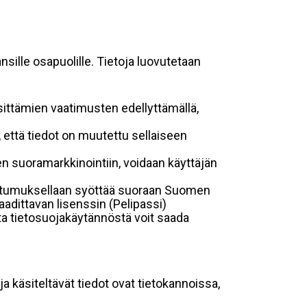
sille osapuolille. Tietoja luovutetaan
sittämien vaatimusten edellyttämällä,
n, että tiedot on muutettu sellaiseen
suoramarkkinointiin, voidaan käyttäjän
suostumuksellaan syöttää suoraan Suomen
aadittavan lisenssin (Pelipassi)
sta tietosuojakäytännöstä voit saada
ja käsiteltävät tiedot ovat tietokannoissa,