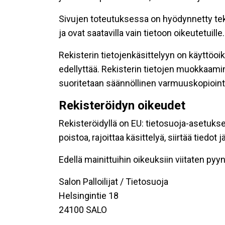
Sivujen toteutuksessa on hyödynnetty tekni
ja ovat saatavilla vain tietoon oikeutetuille.
Rekisterin tietojenkäsittelyyn on käyttöoik
edellyttää. Rekisterin tietojen muokkaami
suoritetaan säännöllinen varmuuskopiointi
Rekisteröidyn oikeudet
Rekisteröidyllä on EU: tietosuoja-asetukse
poistoa, rajoittaa käsittelyä, siirtää tiedo
Edellä mainittuihin oikeuksiin viitaten pyynn
Salon Palloilijat / Tietosuoja
Helsingintie 18
24100 SALO