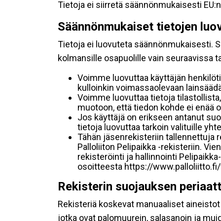
Tietoja ei siirretä säännönmukaisesti EU:n
Säännönmukaiset tietojen luo
Tietoja ei luovuteta säännönmukaisesti. Se
kolmansille osapuolille vain seuraavissa 
Voimme luovuttaa käyttäjän henkilöti
kulloinkin voimassaolevaan lainsäädän
Voimme luovuttaa tietoja tilastollista,
muotoon, että tiedon kohde ei enää ol
Jos käyttäjä on erikseen antanut s
tietoja luovuttaa tarkoin valituille y
Tähän jäsenrekisteriin tallennettuja
Palloliiton Pelipaikka -rekisteriin. V
rekisteröinti ja hallinnointi Pelipai
osoitteesta https://www.palloliitto.fi
Rekisterin suojauksen periaat
Rekisteriä koskevat manuaaliset aineistot s
jotka ovat palomuurein, salasanoin ja muid