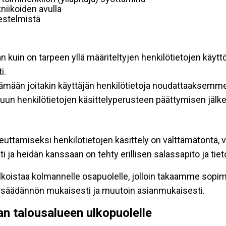
niikoiden avulla
rjestelmistä
an kuin on tarpeen yllä määriteltyjen henkilötietojen käytt
i.
ttämään joitakin käyttäjän henkilötietoja noudattaaksemme
un henkilötietojen käsittelyperusteen päättymisen jälk
teuttamiseksi henkilötietojen käsittely on välttämätöntä, v
 ja heidän kanssaan on tehty erillisen salassapito ja tie
koistaa kolmannelle osapuolelle, jolloin takaamme sopimus
insäädännön mukaisesti ja muutoin asianmukaisesti.
pan talousalueen ulkopuolelle