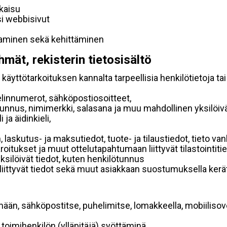
lkaisu
si webbisivut
taminen sekä kehittäminen
hmät, rekisterin tietosisältö
käyttötarkoituksen kannalta tarpeellisia henkilötietoja tai
elinnumerot, sähköpostiosoitteet,
ätunnus, nimimerkki, salasana ja muu mahdollinen yksilöiv
ja äidinkieli,
, laskutus- ja maksutiedot, tuote- ja tilaustiedot, tieto
 varoitukset ja muut ottelutapahtumaan liittyvät tilastointiti
yksilöivät tiedot, kuten henkilötunnus
 liittyvät tiedot sekä muut asiakkaan suostumuksella kerät
mään, sähköpostitse, puhelimitse, lomakkeella, mobiilisove
i toimihenkilön (ylläpitäjä) syöttäminä