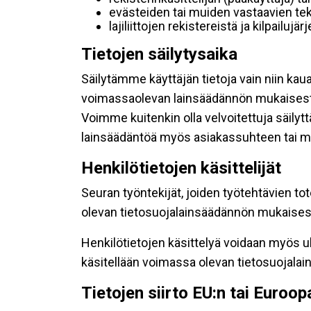
evästeiden tai muiden vastaavien tek
lajiliittojen rekistereistä ja kilpailujä
Tietojen säilytysaika
Säilytämme käyttäjän tietoja vain niin kau
voimassaolevan lainsäädännön mukaisest
Voimme kuitenkin olla velvoitettuja säily
lainsäädäntöä myös asiakassuhteen tai mu
Henkilötietojen käsittelijät
Seuran työntekijät, joiden työtehtävien to
olevan tietosuojalainsäädännön mukaisesti
Henkilötietojen käsittelyä voidaan myös ul
käsitellään voimassa olevan tietosuojala
Tietojen siirto EU:n tai Euroo