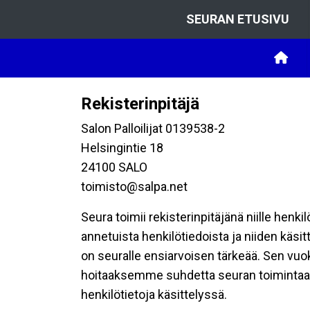
SEURAN ETUSIVU
Rekisterinpitäjä
Salon Palloilijat 0139538-2
Helsingintie 18
24100 SALO
toimisto@salpa.net
Seura toimii rekisterinpitäjänä niille henk
annetuista henkilötiedoista ja niiden käsi
on seuralle ensiarvoisen tärkeää. Sen vuo
hoitaaksemme suhdetta seuran toimintaan os
henkilötietoja käsittelyssä.