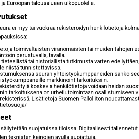
 ja Euroopan talousalueen ulkopuolelle.
vutukset
ura ei myy tai vuokraa rekisteröidyn henkilötietoja kolman
tapauksissa:
etoja toimivaltaisten viranomaisten tai muiden tahojen e
töön perustuvalla, tavalla.
 tieteellistä tai historiallista tutkimusta varten edellyttäe
e niistä tunnistettavissa.
uostumuksensa seuran yhteistyökumppaneiden sähköiseen 
hteistyökumppaneille markkinointitarkoituksiin.
 rekisteröityjä koskevia henkilötietoja voidaan heidän 
iennin tarkoituksena on urheilutoimintaan osallistumiseen v
kka-rekisterissä. Lisätietoja Suomen Palloliiton noudattama
/tietosuoja/
teet
äilytetään suojatuissa tiloissa. Digitaalisesti tallennetut 
en teknisten keinojen avulla suojattuja.