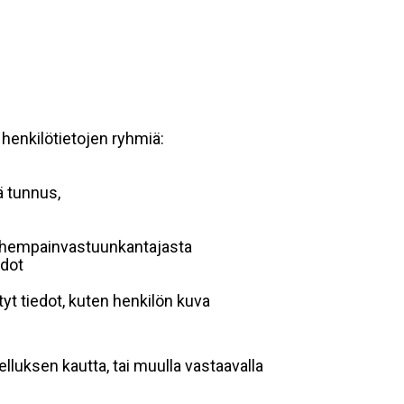
 henkilötietojen ryhmiä:
ä tunnus,
 vanhempainvastuunkantajasta
edot
yt tiedot, kuten henkilön kuva
lluksen kautta, tai muulla vastaavalla