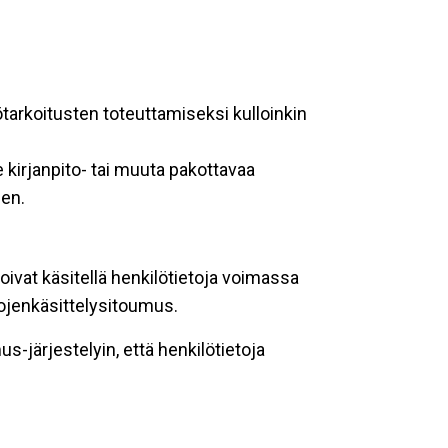
ötarkoitusten toteuttamiseksi kulloinkin
 kirjanpito- tai muuta pakottavaa
een.
oivat käsitellä henkilötietoja voimassa
tojenkäsittelysitoumus.
-järjestelyin, että henkilötietoja