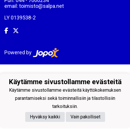
Puh: 044 - 7060234
email: toimisto@salpa.net
LY 0139538-2
Powered by
Käytämme sivustollamme evästeitä
Käytämme sivustollamme evästeitä käyttökokemuksen
parantamiseksi sekä toiminnallisiin ja tilastollisiin
tarkoituksiin.
Hyväksy kaikki
Vain pakolliset