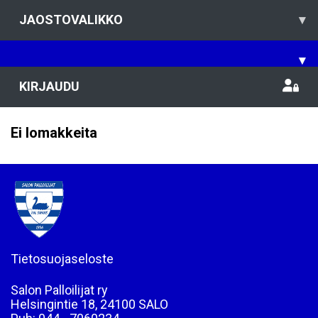
JAOSTOVALIKKO
▾
▾
KIRJAUDU
Ei lomakkeita
Tietosuojaseloste
Salon Palloilijat ry
Helsingintie 18, 24100 SALO