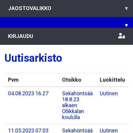
JAOSTOVALIKKO
▾
▾
KIRJAUDU
Uutisarkisto
Pvm
Otsikko
Luokittelu
04.08.2023 16.27
Sekahöntsää
Uutinen
18.8.23
alkaen
Ollikkalan
koululla
11.05.2023 07.03
Sekahöntsää
Uutinen