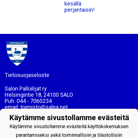
kesällä
perjantaisin!
Tietosuojaseloste
Salon Palloilijat ry
Helsingintie 18, 24100 SALO
Puh: 044 - 7060234
email: toimisto@salpa.net
Käytämme sivustollamme evästeitä
LY 0139538-2
Käytämme sivustollamme evästeitä käyttökokemuksen
parantamiseksi sekä toiminnallisiin ja tilastollisiin