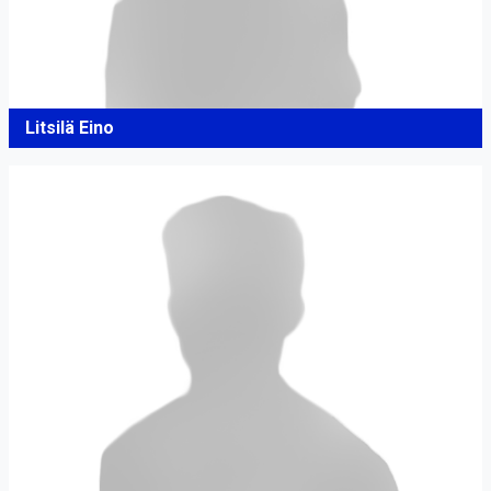
Litsilä Eino