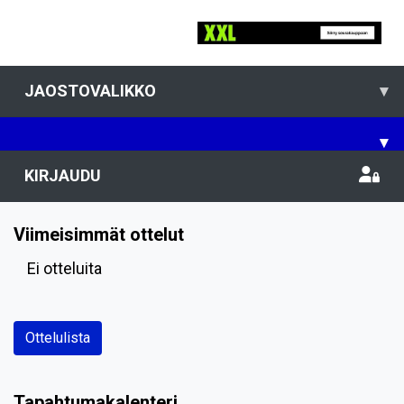
JAOSTOVALIKKO
▾
▾
KIRJAUDU
Viimeisimmät ottelut
Ei otteluita
Ottelulista
Tapahtumakalenteri