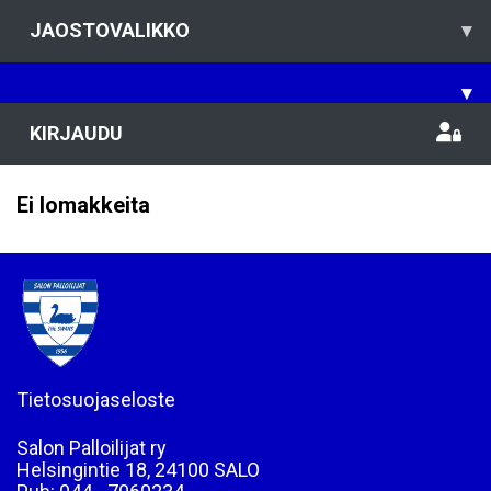
JAOSTOVALIKKO
▾
▾
KIRJAUDU
Ei lomakkeita
Tietosuojaseloste
Salon Palloilijat ry
Helsingintie 18, 24100 SALO