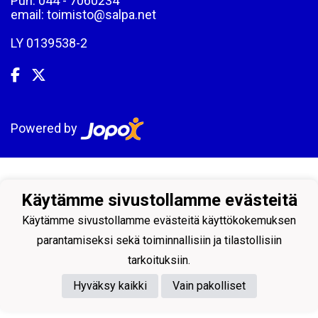
Puh: 044 - 7060234
email: toimisto@salpa.net
LY 0139538-2
Powered by
Käytämme sivustollamme evästeitä
Käytämme sivustollamme evästeitä käyttökokemuksen
parantamiseksi sekä toiminnallisiin ja tilastollisiin
tarkoituksiin.
Hyväksy kaikki
Vain pakolliset