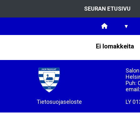
SEURAN ETUSIVU
▾
Ei lomakkeita
Salon 
Helsi
Puh: 
email
Tietosuojaseloste
LY 01