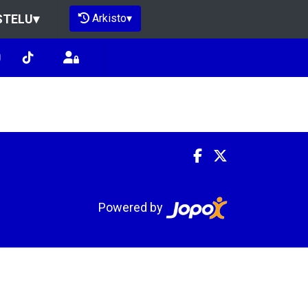
Arkisto
▾
STELU
▾
Powered by