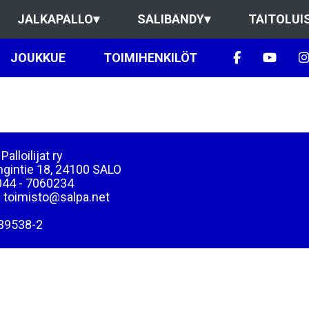
JALKAPALLO
▾
SALIBANDY
▾
TAITOLUI
JOUKKUE
TOIMIHENKILÖT
Palloilijat ry
ngintie 18, 24100 SALO
044 - 7060234
: toimisto@salpa.net
39538-2