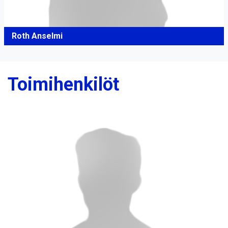
Roth Anselmi
Toimihenkilöt