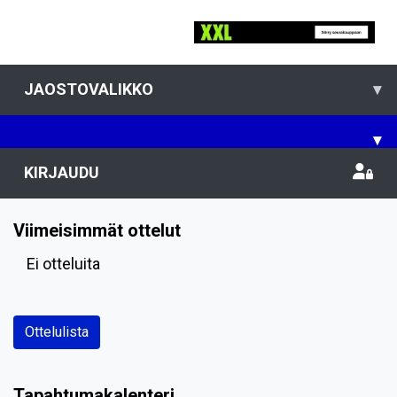
JAOSTOVALIKKO
▾
▾
KIRJAUDU
Viimeisimmät ottelut
Ei otteluita
Ottelulista
Tapahtumakalenteri