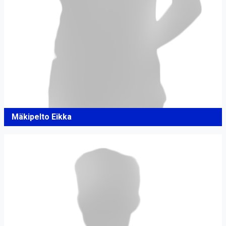
Mäkipelto Eikka