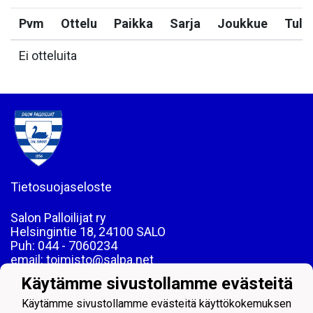
Pvm
Ottelu
Paikka
Sarja
Joukkue
Tulo
Ei otteluita
Tietosuojaseloste
Salon Palloilijat ry
Helsingintie 18, 24100 SALO
Puh: 044 - 7060234
email: toimisto@salpa.net
Käytämme sivustollamme evästeitä
LY 0139538-2
Käytämme sivustollamme evästeitä käyttökokemuksen