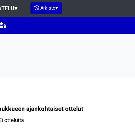
Arkisto
▾
STELU
▾
oukkueen ajankohtaiset ottelut
Ei otteluita