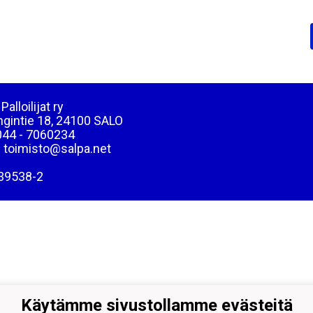
Palloilijat ry
ngintie 18, 24100 SALO
044 - 7060234
: toimisto@salpa.net
39538-2
Käytämme sivustollamme evästeitä