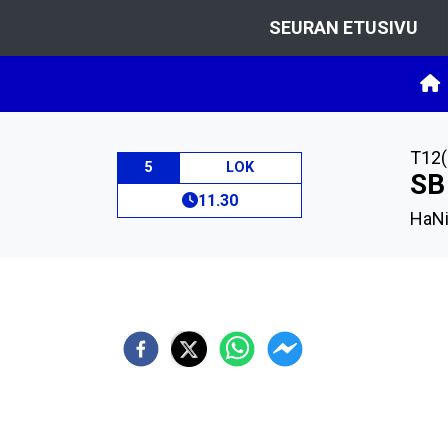
SEURAN ETUSIVU
T12(
5
LOK
SB
11.30
HaNi