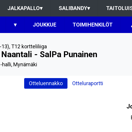
JALKAPALLO
▾
SALIBANDY
▾
TAITOLUI
▾
JOUKKUE
TOIMIHENKILÖT
-13)
,
T12 kortteliliiga
 Naantali - SalPa Punainen
-halli, Mynämäki
Otteluennakko
Otteluraportti
J