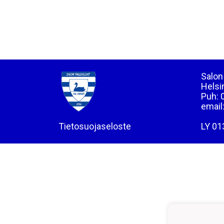
Salon 
Helsi
Puh: 
email
Tietosuojaseloste
LY 01