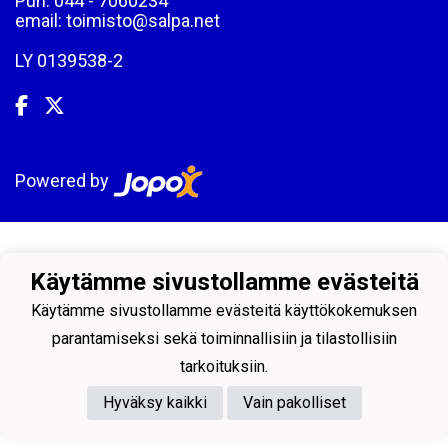
Puh: 044 - 7060234
email: toimisto@salpa.net
LY 0139538-2
Powered by
Käytämme sivustollamme evästeitä
Käytämme sivustollamme evästeitä käyttökokemuksen
parantamiseksi sekä toiminnallisiin ja tilastollisiin
tarkoituksiin.
Hyväksy kaikki
Vain pakolliset