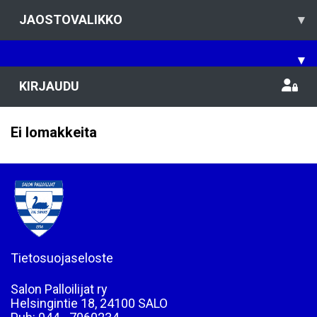
JAOSTOVALIKKO
▾
▾
KIRJAUDU
Ei lomakkeita
Tietosuojaseloste
Salon Palloilijat ry
Helsingintie 18, 24100 SALO