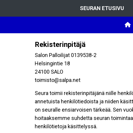
SEURAN ETUSIVU
Rekisterinpitäjä
Salon Palloilijat 0139538-2
Helsingintie 18
24100 SALO
toimisto@salpa.net
Seura toimii rekisterinpitäjänä niille henk
annetuista henkilötiedoista ja niiden käsi
on seuralle ensiarvoisen tärkeää. Sen vuo
hoitaaksemme suhdetta seuran toimintaan os
henkilötietoja käsittelyssä.