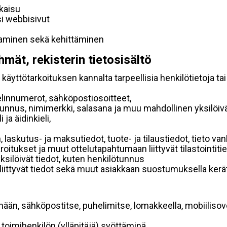
lkaisu
si webbisivut
taminen sekä kehittäminen
hmät, rekisterin tietosisältö
käyttötarkoituksen kannalta tarpeellisia henkilötietoja tai
elinnumerot, sähköpostiosoitteet,
ätunnus, nimimerkki, salasana ja muu mahdollinen yksilöiv
ja äidinkieli,
, laskutus- ja maksutiedot, tuote- ja tilaustiedot, tieto
 varoitukset ja muut ottelutapahtumaan liittyvät tilastointiti
yksilöivät tiedot, kuten henkilötunnus
 liittyvät tiedot sekä muut asiakkaan suostumuksella kerät
mään, sähköpostitse, puhelimitse, lomakkeella, mobiilisove
i toimihenkilön (ylläpitäjä) syöttäminä