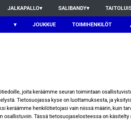
JALKAPALLO
▾
SALIBANDY
▾
TAITOLUI
▾
JOUKKUE
TOIMIHENKILÖT
ilötiedoille, joita keräämme seuran toimintaan osallistuvist
ttelystä. Tietosuojassa kyse on luottamuksesta, ja yksity
ksi keräämme henkilötietojasi vain niissä määrin, kuin ta
allistuviin. Tässä tietosuojaselosteessa on käsitelty nii