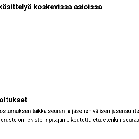
käsittelyä koskevissa asioissa
koitukset
suostumuksen taikka seuran ja jäsenen välisen jäsensuht
eruste on rekisterinpitäjän oikeutettu etu, etenkin seuraav