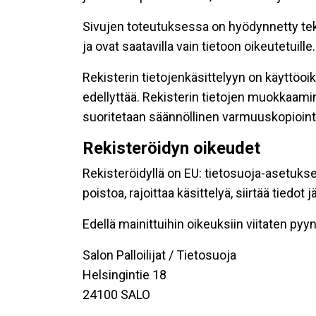
Sivujen toteutuksessa on hyödynnetty tekni
ja ovat saatavilla vain tietoon oikeutetuille.
Rekisterin tietojenkäsittelyyn on käyttöoik
edellyttää. Rekisterin tietojen muokkaami
suoritetaan säännöllinen varmuuskopiointi
Rekisteröidyn oikeudet
Rekisteröidyllä on EU: tietosuoja-asetukse
poistoa, rajoittaa käsittelyä, siirtää tiedo
Edellä mainittuihin oikeuksiin viitaten pyynn
Salon Palloilijat / Tietosuoja
Helsingintie 18
24100 SALO