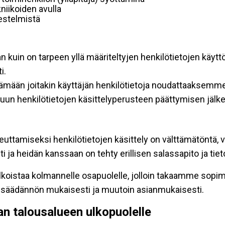
niikoiden avulla
rjestelmistä
an kuin on tarpeen yllä määriteltyjen henkilötietojen käytt
i.
ttämään joitakin käyttäjän henkilötietoja noudattaaksemme
un henkilötietojen käsittelyperusteen päättymisen jälk
teuttamiseksi henkilötietojen käsittely on välttämätöntä, v
 ja heidän kanssaan on tehty erillisen salassapito ja tie
koistaa kolmannelle osapuolelle, jolloin takaamme sopimus
insäädännön mukaisesti ja muutoin asianmukaisesti.
pan talousalueen ulkopuolelle