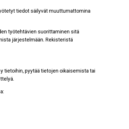
 syötetyt tiedot säilyvät muuttumattomina
oiden työtehtävien suorittaminen sitä
ista järjestelmään. Rekisteristä
tietoihin, pyytää tietojen oikaisemista tai
ttelyä.
a: