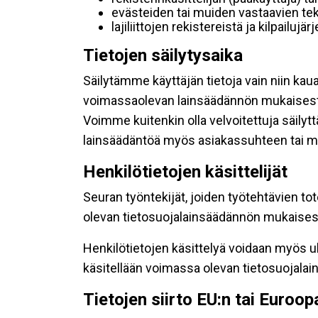
evästeiden tai muiden vastaavien tek
lajiliittojen rekistereistä ja kilpailujä
Tietojen säilytysaika
Säilytämme käyttäjän tietoja vain niin kau
voimassaolevan lainsäädännön mukaisest
Voimme kuitenkin olla velvoitettuja säily
lainsäädäntöä myös asiakassuhteen tai mu
Henkilötietojen käsittelijät
Seuran työntekijät, joiden työtehtävien to
olevan tietosuojalainsäädännön mukaisesti
Henkilötietojen käsittelyä voidaan myös ul
käsitellään voimassa olevan tietosuojala
Tietojen siirto EU:n tai Euroo