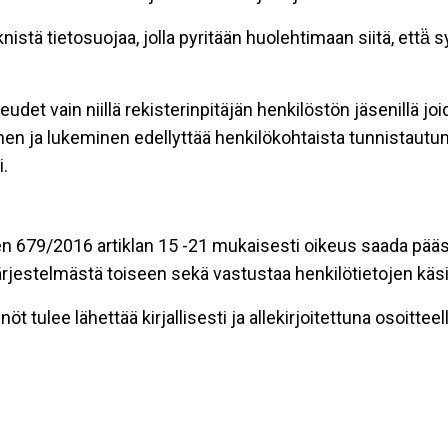
stä tietosuojaa, jolla pyritään huolehtimaan siitä, että̈
eudet vain niillä rekisterinpitäjän henkilöstön jäsenillä j
nen ja lukeminen edellyttää henkilökohtaista tunnistautum
.
n 679/2016 artiklan 15 -21 mukaisesti oikeus saada pääsy 
t järjestelmästä toiseen sekä vastustaa henkilötietojen käsi
öt tulee lähettää kirjallisesti ja allekirjoitettuna osoitteell