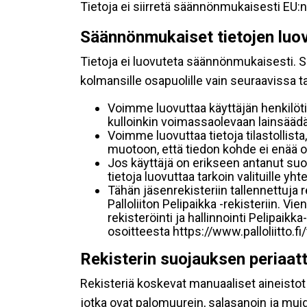
Tietoja ei siirretä säännönmukaisesti EU:n
Säännönmukaiset tietojen luo
Tietoja ei luovuteta säännönmukaisesti. Se
kolmansille osapuolille vain seuraavissa 
Voimme luovuttaa käyttäjän henkilöti
kulloinkin voimassaolevaan lainsäädän
Voimme luovuttaa tietoja tilastollista,
muotoon, että tiedon kohde ei enää ol
Jos käyttäjä on erikseen antanut s
tietoja luovuttaa tarkoin valituille y
Tähän jäsenrekisteriin tallennettuja
Palloliiton Pelipaikka -rekisteriin. V
rekisteröinti ja hallinnointi Pelipai
osoitteesta https://www.palloliitto.fi
Rekisterin suojauksen periaat
Rekisteriä koskevat manuaaliset aineistot s
jotka ovat palomuurein, salasanoin ja muid