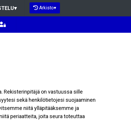
Arkisto
▾
STELU
▾
a. Rekisterinpitäjä on vastuussa sille
isyytesi sekä henkilötietojesi suojaaminen
rvitsemme niitä ylläpitääksemme ja
tä periaatteita, joita seura toteuttaa