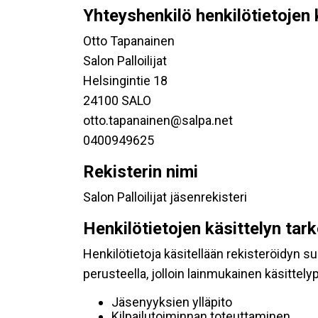
Yhteyshenkilö henkilötietojen 
Otto Tapanainen
Salon Palloilijat
Helsingintie 18
24100 SALO
otto.tapanainen@salpa.net
0400949625
Rekisterin nimi
Salon Palloilijat jäsenrekisteri
Henkilötietojen käsittelyn tar
Henkilötietoja käsitellään rekisteröidyn 
perusteella, jolloin lainmukainen käsittelyp
Jäsenyyksien ylläpito
Kilpailutoiminnan toteuttaminen