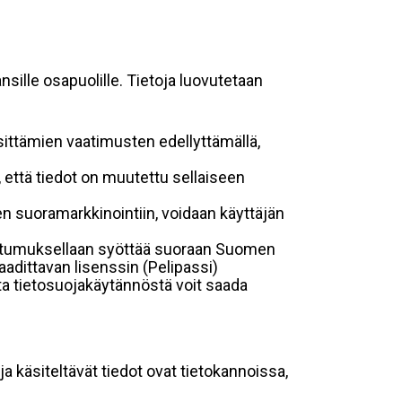
sille osapuolille. Tietoja luovutetaan
sittämien vaatimusten edellyttämällä,
n, että tiedot on muutettu sellaiseen
suoramarkkinointiin, voidaan käyttäjän
suostumuksellaan syöttää suoraan Suomen
aadittavan lisenssin (Pelipassi)
sta tietosuojakäytännöstä voit saada
ja käsiteltävät tiedot ovat tietokannoissa,