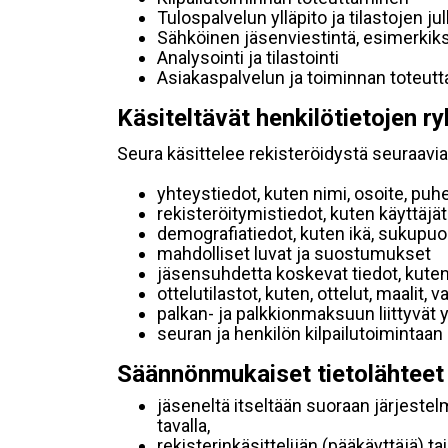
Tulospalvelun ylläpito ja tilastojen ju
Sähköinen jäsenviestintä, esimerkik
Analysointi ja tilastointi
Asiakaspalvelun ja toiminnan toteut
Käsiteltävät henkilötietojen ry
Seura käsittelee rekisteröidystä seuraavia 
yhteystiedot, kuten nimi, osoite, puh
rekisteröitymistiedot, kuten käyttäj
demografiatiedot, kuten ikä, sukupuoli 
mahdolliset luvat ja suostumukset
jäsensuhdetta koskevat tiedot, kuten
ottelutilastot, kuten, ottelut, maalit,
palkan- ja palkkionmaksuun liittyvät 
seuran ja henkilön kilpailutoimintaan
Säännönmukaiset tietolähteet
jäseneltä itseltään suoraan järjestel
tavalla,
rekisterinkäsittelijän (pääkäyttäjä) ta