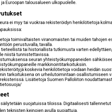
 ja Euroopan talousalueen ulkopuolelle.
vutukset
ura ei myy tai vuokraa rekisteröidyn henkilötietoja kolman
tapauksissa:
etoja toimivaltaisten viranomaisten tai muiden tahojen e
töön perustuvalla, tavalla.
 tieteellistä tai historiallista tutkimusta varten edellyttäe
e niistä tunnistettavissa.
uostumuksensa seuran yhteistyökumppaneiden sähköiseen 
hteistyökumppaneille markkinointitarkoituksiin.
 rekisteröityjä koskevia henkilötietoja voidaan heidän 
iennin tarkoituksena on urheilutoimintaan osallistumiseen v
kka-rekisterissä. Lisätietoja Suomen Palloliiton noudattama
/tietosuoja/
teet
äilytetään suojatuissa tiloissa. Digitaalisesti tallennetut 
en teknisten keinojen avulla suojattuja.