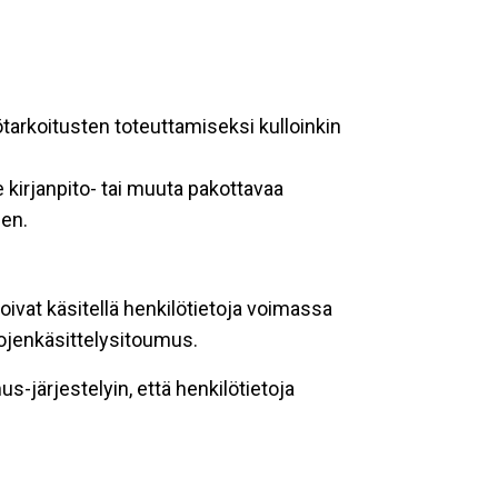
ötarkoitusten toteuttamiseksi kulloinkin
 kirjanpito- tai muuta pakottavaa
een.
oivat käsitellä henkilötietoja voimassa
tojenkäsittelysitoumus.
-järjestelyin, että henkilötietoja