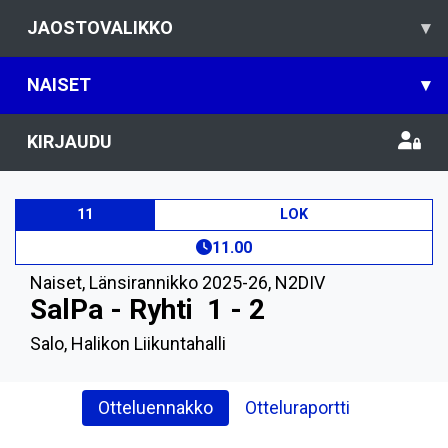
JAOSTOVALIKKO
▾
NAISET
▾
KIRJAUDU
11
LOK
11.00
Naiset
,
Länsirannikko 2025-26, N2DIV
SalPa - Ryhti
1 - 2
Salo, Halikon Liikuntahalli
Otteluennakko
Otteluraportti