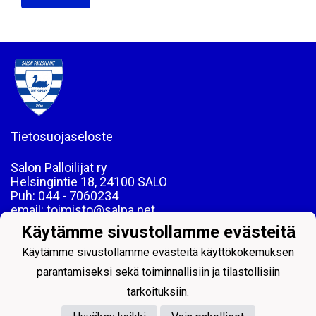
Tietosuojaseloste
Salon Palloilijat ry
Helsingintie 18, 24100 SALO
Puh: 044 - 7060234
email: toimisto@salpa.net
Käytämme sivustollamme evästeitä
LY 0139538-2
Käytämme sivustollamme evästeitä käyttökokemuksen
parantamiseksi sekä toiminnallisiin ja tilastollisiin
tarkoituksiin.