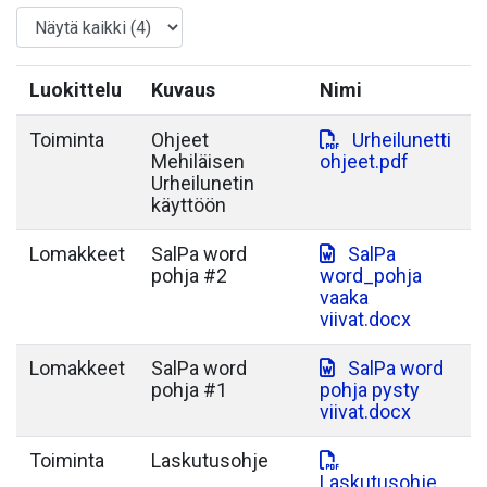
Luokittelu
Kuvaus
Nimi
Toiminta
Ohjeet
Urheilunetti
Mehiläisen
ohjeet.pdf
Urheilunetin
käyttöön
Lomakkeet
SalPa word
SalPa
pohja #2
word_pohja
vaaka
viivat.docx
Lomakkeet
SalPa word
SalPa word
pohja #1
pohja pysty
viivat.docx
Toiminta
Laskutusohje
Laskutusohje