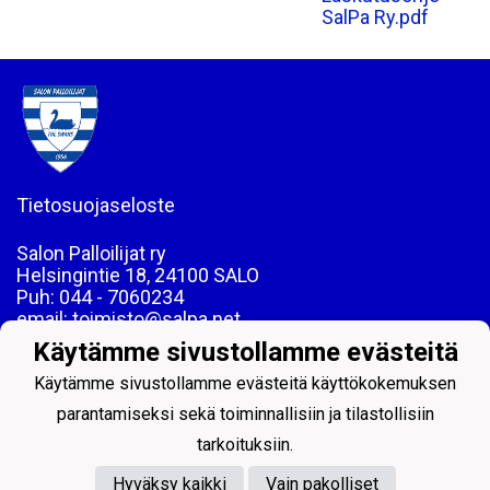
SalPa Ry.pdf
Tietosuojaseloste
Salon Palloilijat ry
Helsingintie 18, 24100 SALO
Puh: 044 - 7060234
email: toimisto@salpa.net
Käytämme sivustollamme evästeitä
LY 0139538-2
Käytämme sivustollamme evästeitä käyttökokemuksen
parantamiseksi sekä toiminnallisiin ja tilastollisiin
tarkoituksiin.
Hyväksy kaikki
Vain pakolliset