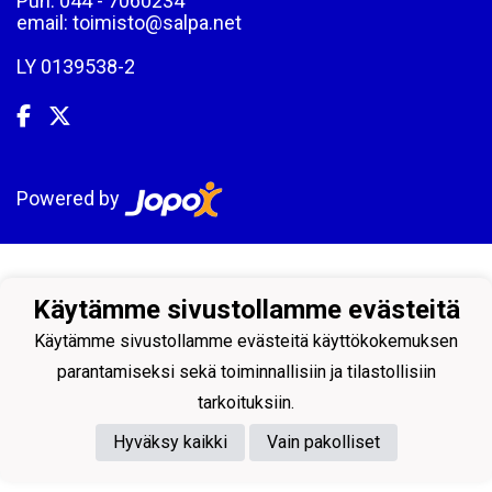
Puh: 044 - 7060234
email: toimisto@salpa.net
LY 0139538-2
Powered by
Käytämme sivustollamme evästeitä
Käytämme sivustollamme evästeitä käyttökokemuksen
parantamiseksi sekä toiminnallisiin ja tilastollisiin
tarkoituksiin.
Hyväksy kaikki
Vain pakolliset