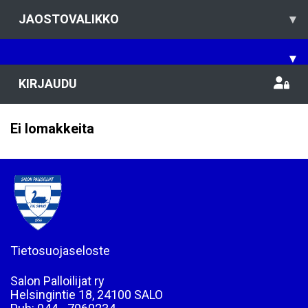
JAOSTOVALIKKO
▾
▾
KIRJAUDU
Ei lomakkeita
Tietosuojaseloste
Salon Palloilijat ry
Helsingintie 18, 24100 SALO