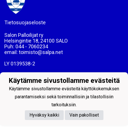
Tietosuojaseloste
Salon Palloilijat ry
Helsingintie 18, 24100 SALO
Puh: 044 - 7060234
email: toimisto@salpa.net
LY 0139538-2
Käytämme sivustollamme evästeitä
Käytämme sivustollamme evästeitä käyttökokemuksen
parantamiseksi sekä toiminnallisiin ja tilastollisiin
Powered by
tarkoituksiin.
Hyväksy kaikki
Vain pakolliset