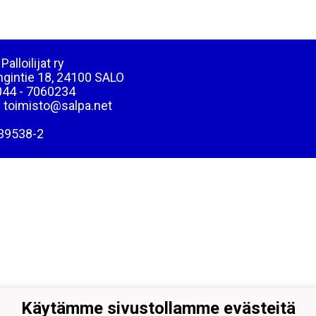
Palloilijat ry
ngintie 18, 24100 SALO
044 - 7060234
: toimisto@salpa.net
39538-2
Käytämme sivustollamme evästeitä