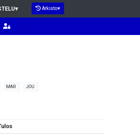
Arkisto
▾
STELU
▾
MAR
JOU
Tulos