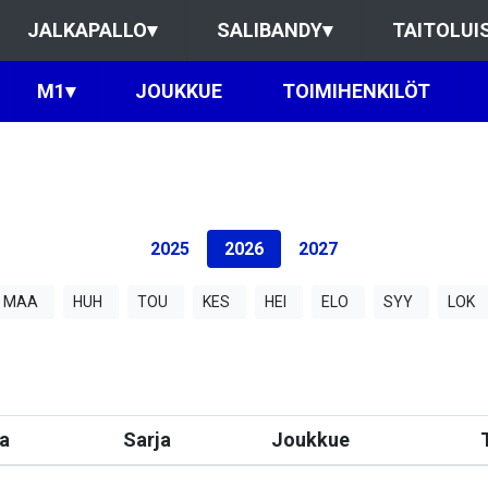
JALKAPALLO
▾
SALIBANDY
▾
TAITOLUI
M1
▾
JOUKKUE
TOIMIHENKILÖT
2025
2026
2027
MAA
HUH
TOU
KES
HEI
ELO
SYY
LOK
a
Sarja
Joukkue