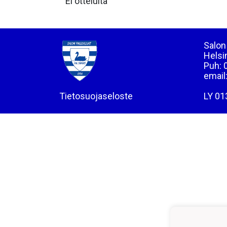
Ei otteluita
Salon 
Helsi
Puh: 
email
Tietosuojaseloste
LY 01