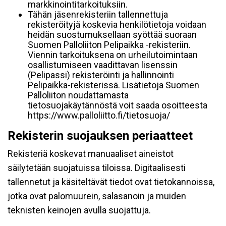
markkinointitarkoituksiin.
Tähän jäsenrekisteriin tallennettuja
rekisteröityjä koskevia henkilötietoja voidaan
heidän suostumuksellaan syöttää suoraan
Suomen Palloliiton Pelipaikka -rekisteriin.
Viennin tarkoituksena on urheilutoimintaan
osallistumiseen vaadittavan lisenssin
(Pelipassi) rekisteröinti ja hallinnointi
Pelipaikka-rekisterissä. Lisätietoja Suomen
Palloliiton noudattamasta
tietosuojakäytännöstä voit saada osoitteesta
https://www.palloliitto.fi/tietosuoja/
Rekisterin suojauksen periaatteet
Rekisteriä koskevat manuaaliset aineistot
säilytetään suojatuissa tiloissa. Digitaalisesti
tallennetut ja käsiteltävät tiedot ovat tietokannoissa,
jotka ovat palomuurein, salasanoin ja muiden
teknisten keinojen avulla suojattuja.