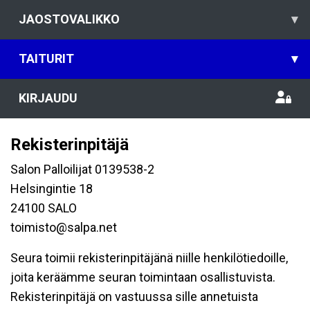
JAOSTOVALIKKO
▾
TAITURIT
▾
KIRJAUDU
Rekisterinpitäjä
Salon Palloilijat 0139538-2
Helsingintie 18
24100 SALO
toimisto@salpa.net
Seura toimii rekisterinpitäjänä niille henkilötiedoille,
joita keräämme seuran toimintaan osallistuvista.
Rekisterinpitäjä on vastuussa sille annetuista