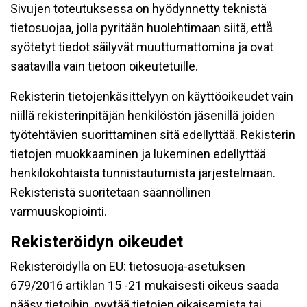
Sivujen toteutuksessa on hyödynnetty teknistä
tietosuojaa, jolla pyritään huolehtimaan siitä, että̈
syötetyt tiedot säilyvät muuttumattomina ja ovat
saatavilla vain tietoon oikeutetuille.
Rekisterin tietojenkäsittelyyn on käyttöoikeudet vain
niillä rekisterinpitäjän henkilöstön jäsenillä joiden
työtehtävien suorittaminen sitä edellyttää. Rekisterin
tietojen muokkaaminen ja lukeminen edellyttää
henkilökohtaista tunnistautumista järjestelmään.
Rekisteristä suoritetaan säännöllinen
varmuuskopiointi.
Rekisteröidyn oikeudet
Rekisteröidyllä on EU: tietosuoja-asetuksen
679/2016 artiklan 15 -21 mukaisesti oikeus saada
pääsy tietoihin, pyytää tietojen oikaisemista tai