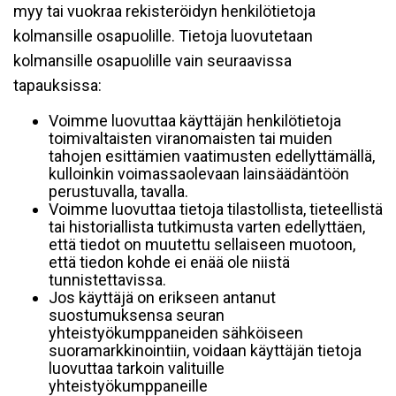
myy tai vuokraa rekisteröidyn henkilötietoja
kolmansille osapuolille. Tietoja luovutetaan
kolmansille osapuolille vain seuraavissa
tapauksissa:
Voimme luovuttaa käyttäjän henkilötietoja
toimivaltaisten viranomaisten tai muiden
tahojen esittämien vaatimusten edellyttämällä,
kulloinkin voimassaolevaan lainsäädäntöön
perustuvalla, tavalla.
Voimme luovuttaa tietoja tilastollista, tieteellistä
tai historiallista tutkimusta varten edellyttäen,
että tiedot on muutettu sellaiseen muotoon,
että tiedon kohde ei enää ole niistä
tunnistettavissa.
Jos käyttäjä on erikseen antanut
suostumuksensa seuran
yhteistyökumppaneiden sähköiseen
suoramarkkinointiin, voidaan käyttäjän tietoja
luovuttaa tarkoin valituille
yhteistyökumppaneille