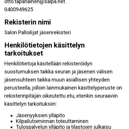
otto.tapanainen@salpa.net
0400949625
Rekisterin nimi
Salon Palloilijat jäsenrekisteri
Henkilötietojen käsittelyn
tarkoitukset
Henkilötietoja käsitellään rekisteröidyn
suostumuksen taikka seuran ja jäsenen välisen
jäsensuhteen taikka muun asiallisen yhteyden
perusteella, jolloin lainmukainen käsittelyperuste on
rekisterinpitäjän oikeutettu etu, etenkin seuraaviin
käsittelyn tarkoituksiin:
Jäsenyyksien ylläpito
Kilpailutoiminnan toteuttaminen
Tulospalvelun ylläpito ja tilastojen julkaisu