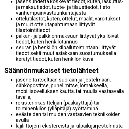
jäsensuhdetta koskevat tiedot, kuten, laskutus-
ja maksutiedot, tuote- ja tilaustiedot, tieto
vanhempainvastuunkantajasta
ottelutilastot, kuten, ottelut, maalit, varoitukset
ja muut ottelutapahtumaan liittyvät
tilastointitiedot
palkan- ja palkkionmaksuun liittyvät yksilöivät
tiedot, kuten henkilötunnus
seuran ja henkilön kilpailutoimintaan liittyvät
tiedot sekä muut asiakkaan suostumuksella
kerätyt tiedot, kuten henkilön kuva
Säännönmukaiset tietolähteet
jäseneltä itseltään suoraan järjestelmään,
sähköpostitse, puhelimitse, lomakkeella,
mobiilisovelluksen kautta, tai muulla vastaavalla
tavalla,
rekisterinkäsittelijän (pääkäyttäjä) tai
toimihenkilön (ylläpitäjä) syöttäminä
evästeiden tai muiden vastaavien tekniikoiden
avulla
lajiliittojen rekistereistä ja kilpailujärjestelmistä