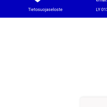
Tietosuojaseloste
LY 01