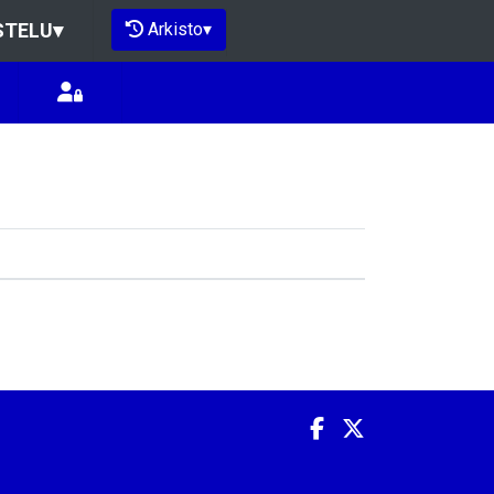
Arkisto
▾
STELU
▾