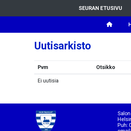
SEURAN ETUSIVU
Uutisarkisto
Pvm
Otsikko
Ei uutisia
Salon 
Helsi
Puh: 
email