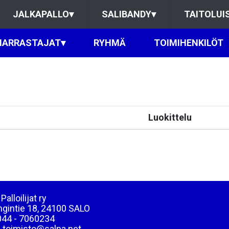
JALKAPALLO
▾
SALIBANDY
▾
TAITOLUI
HARRASTAJAT
▾
RYHMÄ
TOIMIHENKILÖT
Luokittelu
Palloilijat ry
ngintie 18, 24100 SALO
044 - 7060234
: toimisto@salpa.net