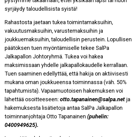
pystymme takaamaan, ettei yksikään lapsi tai nuori
syrjäydy taloudellisista syistä!
Rahastosta jaetaan tukea toimintamaksuihin,
vakuutusmaksuihin, varustemaksuihin ja
joukkuemaksuihin, taloudellisin perustein. Lopullisen
päätöksen tuen myöntämiselle tekee SalPa
Jalkapallon Johtoryhmä. Tukea voi hakea
maksimissaan yhdelle jalkapallokaudelle kerrallaan.
Tuen saaminen edellyttää, että hakija on aktiivisesti
mukana oman joukkueensa toiminnassa (väh. 50%
tapahtumista). Vapaamuotoisen hakemuksen voi
lähettää osoitteeseen:
otto.tapanainen
@salpa.net
ja
hakemuksesta lisätietoja antaa SalPa Jalkapallon
toiminnanjohtaja Otto Tapanainen
(puhelin:
0400949625).