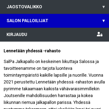
JAOSTOVALIKKO
▾
SALON PALLOILIJAT
▾
KIRJAUDU
Lennetään yhdessä -rahasto
SalPa Jalkapallo on keskeinen liikuttaja Salossa ja
tavoitteenamme on tarjota luonteva
toimintaympäristö kaikille lapsille ja nuorille. Vuonna
2021 perustettu Lennetään yhdessä -rahaston avulla
pyrimme takaamaan kaikista vähävaraisimmillekin
Joutsenille mahdollisuuden harrastaa ja kokea
liikunnan riemua jalkapallon parissa. Yhdessä