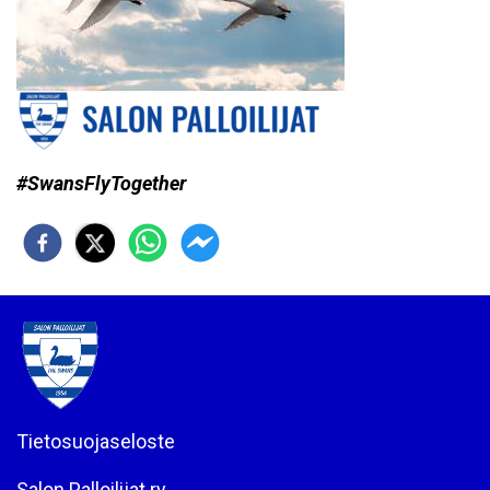
#SwansFlyTogether
Tietosuojaseloste
Salon Palloilijat ry