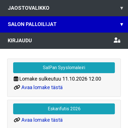
JAOSTOVALIKKO
▾
SALON PALLOILIJAT
▾
KIRJAUDU
SalPan Syyslomaleiri
Lomake sulkeutuu
11.10.2026 12.00
Avaa lomake tästä
Eskarifutis 2026
Avaa lomake tästä