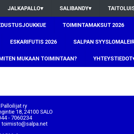
JALKAPALLO
▾
SALIBANDY
▾
TAITOLUI
EDUSTUSJOUKKUE
TOIMINTAMAKSUT 2026
ESKARIFUTIS 2026
SALPAN SYYSLOMALEIR
- MITEN MUKAAN TOIMINTAAN?
YHTEYSTIEDOT
Palloilijat ry
ngintie 18, 24100 SALO
044 - 7060234
: toimisto@salpa.net