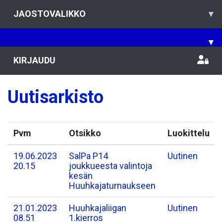
JAOSTOVALIKKO
▾
▾
KIRJAUDU
Uutisarkisto
Pvm
Otsikko
Luokittelu
19.06.2023
SalPa P14
Uutinen
20.15
joukkueesta valintoja
kesän
Huuhkajaturnaukseen
21.01.2023
Huuhkajaliigan
Uutinen
08.51
1.kierros